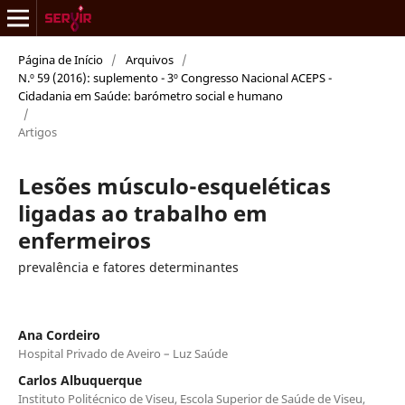
Página de Início
/
Arquivos
/
N.º 59 (2016): suplemento - 3º Congresso Nacional ACEPS -
Cidadania em Saúde: barómetro social e humano
/
Artigos
Lesões músculo-esqueléticas
ligadas ao trabalho em
enfermeiros
prevalência e fatores determinantes
Ana Cordeiro
Hospital Privado de Aveiro – Luz Saúde
Carlos Albuquerque
Instituto Politécnico de Viseu, Escola Superior de Saúde de Viseu,