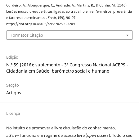
Cordeiro, A., Albuquerque, C., Andrade, A., Martins, R., & Cunha, M. (2016).
Lesões músculo-esqueléticas ligadas ao trabalho em enfermeiros: prevalência
e fatores determinantes .
Servir
, (59), 96–97.
https://doi.org/10.48492/servir0259.23209
Formatos Citação
Edição
N.º 59 (2016): suplemento - 3º Congresso Nacional ACEPS -
Cidadania em Saúde: barómetro social e humano
Secção
Artigos
Licença
No intuito de promover a livre circulação do conhecimento,
a
Servir
funciona em regime de acesso livre (
open access
). Todo o seu