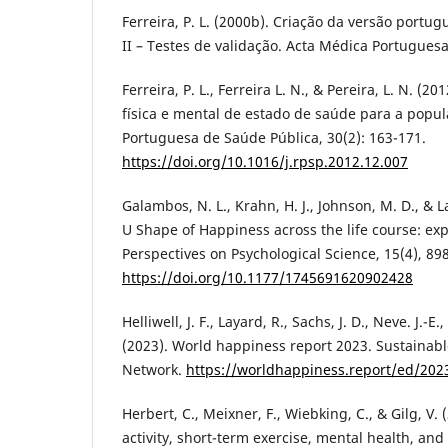
Ferreira, P. L. (2000b). Criação da versão portu
II – Testes de validação. Acta Médica Portuguesa
Ferreira, P. L., Ferreira L. N., & Pereira, L. N. (
física e mental de estado de saúde para a popu
Portuguesa de Saúde Pública, 30(2): 163-171.
https://doi.org/10.1016/j.rpsp.2012.12.007
Galambos, N. L., Krahn, H. J., Johnson, M. D., & 
U Shape of Happiness across the life course: ex
Perspectives on Psychological Science, 15(4), 89
https://doi.org/10.1177/1745691620902428
Helliwell, J. F., Layard, R., Sachs, J. D., Neve. J.-E
(2023). World happiness report 2023. Sustainab
Network.
https://worldhappiness.report/ed/202
Herbert, C., Meixner, F., Wiebking, C., & Gilg, V.
activity, short-term exercise, mental health, an