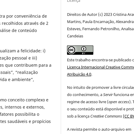
Licença
Direitos de Autor (c) 2023 Cristina Ara
stra por conveniência de
Martins, Paula Encarnação, Alexandra
recolhidos através de 2
Esteves, Fernando Petronilho, Analisa
nálise de conteúdo
Candeias
alizam a felicidade: i)
zação pessoal e iii)
Este trabalho encontra-se publicado 
ores que contribuem para a
Licença Internacional Creative Comm
soais”, “realização
Atribuição 4.0
.
vida e ambiente”,
No intuito de promover a livre circul
do conhecimento, a
Servir
funciona e
como conceito complexo e
regime de acesso livre (
open access
).
s, internos e externos,
o seu conteúdo está disponível e pro
atores possibilita o
sob a licença
Creative Commons
(CC BY
es saudáveis e propícios
A revista permite o auto-arquivo em