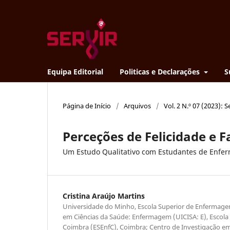
Equipa Editorial
Politicas e Declarações
S
Página de Início
/
Arquivos
/
Vol. 2 N.º 07 (2023): Se
Perceções de Felicidade e F
Um Estudo Qualitativo com Estudantes de Enf
Cristina Araújo Martins
Universidade do Minho, Escola Superior de Enfermage
em Ciências da Saúde: Enfermagem (UICISA: E), Escol
Coimbra (ESEnfC), Coimbra; Centro de Investigação e