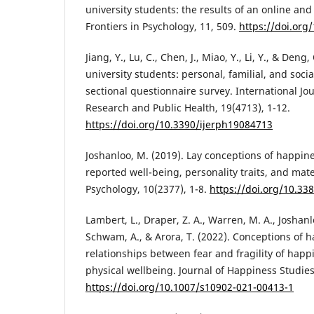
university students: the results of an online and
Frontiers in Psychology, 11, 509.
https://doi.org
Jiang, Y., Lu, C., Chen, J., Miao, Y., Li, Y., & Den
university students: personal, familial, and social
sectional questionnaire survey. International Jo
Research and Public Health, 19(4713), 1-12.
https://doi.org/10.3390/ijerph19084713
Joshanloo, M. (2019). Lay conceptions of happine
reported well-being, personality traits, and mate
Psychology, 10(2377), 1-8.
https://doi.org/10.33
Lambert, L., Draper, Z. A., Warren, M. A., Joshanlo
Schwam, A., & Arora, T. (2022). Conceptions of 
relationships between fear and fragility of hap
physical wellbeing. Journal of Happiness Studies
https://doi.org/10.1007/s10902-021-00413-1