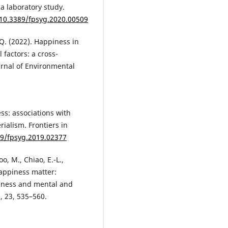
 a laboratory study.
/10.3389/fpsyg.2020.00509
g, Q. (2022). Happiness in
 factors: a cross-
urnal of Environmental
ss: associations with
rialism. Frontiers in
89/fpsyg.2019.02377
o, M., Chiao, E.-L.,
happiness matter:
piness and mental and
, 23, 535–560.