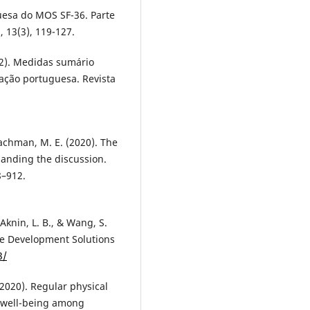
guesa do MOS SF-36. Parte
, 13(3), 119-127.
2012). Medidas sumário
lação portuguesa. Revista
Lachman, M. E. (2020). The
panding the discussion.
8–912.
., Aknin, L. B., & Wang, S.
le Development Solutions
3/
 (2020). Regular physical
d well-being among