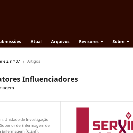
ubmissões
Atual
Arquivos
Revisores
Sobre
rie 2, n.º 07
/
Artigos
atores Influenciadores
ermagem
m, Unidade de Investigação
a Superior de Enfermagem de
m Enfermagem (CIEnf).