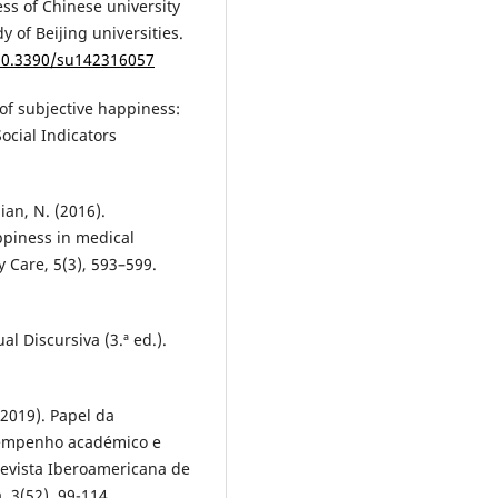
ess of Chinese university
y of Beijing universities.
/10.3390/su142316057
of subjective happiness:
Social Indicators
an, N. (2016).
ppiness in medical
 Care, 5(3), 593–599.
al Discursiva (3.ª ed.).
 (2019). Papel da
esempenho académico e
Revista Iberoamericana de
, 3(52), 99-114.