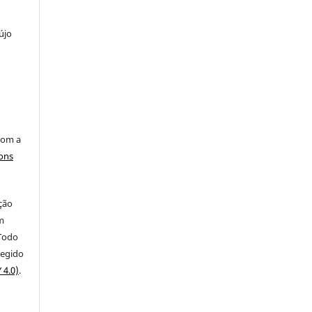
újo
com a
ons
ação
m
 Todo
tegido
 4.0)
.