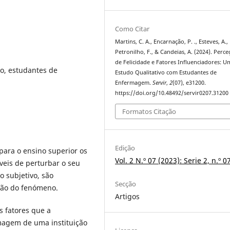
Como Citar
Martins, C. A., Encarnação, P. ., Esteves, A.,
Petronilho, F., & Candeias, A. (2024). Perce
de Felicidade e Fatores Influenciadores: U
co, estudantes de
Estudo Qualitativo com Estudantes de
Enfermagem.
Servir
,
2
(07), e31200.
https://doi.org/10.48492/servir0207.31200
Formatos Citação
Edição
para o ensino superior os
Vol. 2 N.º 07 (2023): Serie 2, n.º 0
veis de perturbar o seu
o subjetivo, são
Secção
são do fenómeno.
Artigos
os fatores que a
magem de uma instituição