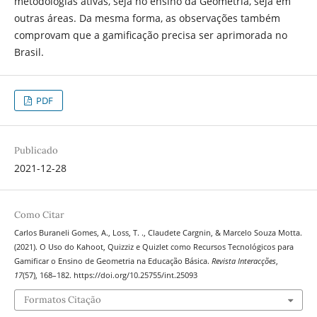
metodologias ativas, seja no ensino da Geometria, seja em
outras áreas. Da mesma forma, as observações também
comprovam que a gamificação precisa ser aprimorada no
Brasil.
PDF
Publicado
2021-12-28
Como Citar
Carlos Buraneli Gomes, A., Loss, T. ., Claudete Cargnin, & Marcelo Souza Motta.
(2021). O Uso do Kahoot, Quizziz e Quizlet como Recursos Tecnológicos para
Gamificar o Ensino de Geometria na Educação Básica.
Revista Interacções
,
17
(57), 168–182. https://doi.org/10.25755/int.25093
Formatos Citação