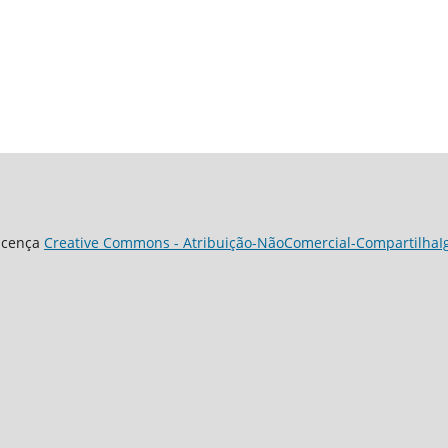
Licença
Creative Commons - Atribuição-NãoComercial-CompartilhaIgu