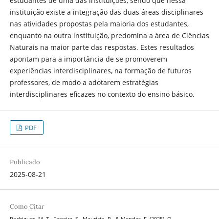
estudantes de uma das instituições, sendo que nessa
instituição existe a integração das duas áreas disciplinares
nas atividades propostas pela maioria dos estudantes,
enquanto na outra instituição, predomina a área de Ciências
Naturais na maior parte das respostas. Estes resultados
apontam para a importância de se promoverem
experiências interdisciplinares, na formação de futuros
professores, de modo a adotarem estratégias
interdisciplinares eficazes no contexto do ensino básico.
PDF
Publicado
2025-08-21
Como Citar
Rodrigues, M. T., Ferreira, S., Maurício, P., & Mendes, F. (2025). O