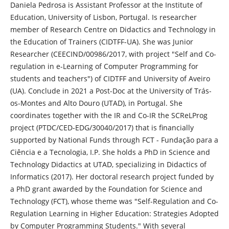
Daniela Pedrosa is Assistant Professor at the Institute of
Education, University of Lisbon, Portugal. Is researcher
member of Research Centre on Didactics and Technology in
the Education of Trainers (CIDTFF-UA). She was Junior
Researcher (CEECIND/00986/2017, with project "Self and Co-
regulation in e-Learning of Computer Programming for
students and teachers") of CIDTFF and University of Aveiro
(UA). Conclude in 2021 a Post-Doc at the University of Trás-
os-Montes and Alto Douro (UTAD), in Portugal. She
coordinates together with the IR and Co-IR the SCReLProg
project (PTDC/CED-EDG/30040/2017) that is financially
supported by National Funds through FCT - Fundação para a
Ciência e a Tecnologia, I.P. She holds a PhD in Science and
Technology Didactics at UTAD, specializing in Didactics of
Informatics (2017). Her doctoral research project funded by
a PhD grant awarded by the Foundation for Science and
Technology (FCT), whose theme was "Self-Regulation and Co-
Regulation Learning in Higher Education: Strategies Adopted
by Computer Programming Students." With several