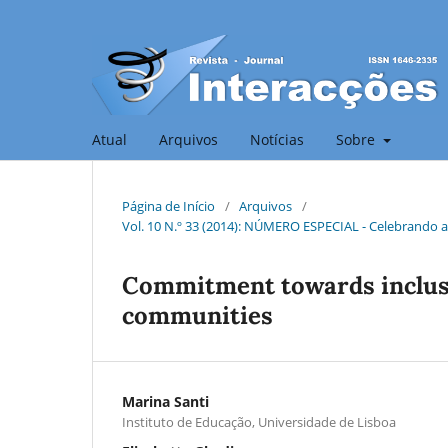
Atual
Arquivos
Notícias
Sobre
Página de Início
/
Arquivos
/
Vol. 10 N.º 33 (2014): NÚMERO ESPECIAL - Celebrando a
Commitment towards inclusio
communities
Marina Santi
Instituto de Educação, Universidade de Lisboa