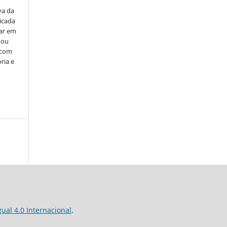
va da
icada
car em
 ou
, com
ria e
al 4.0 Internacional
.