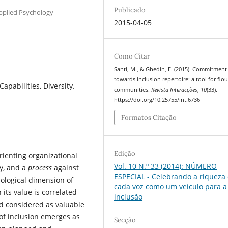
Publicado
plied Psychology -
2015-04-05
Como Citar
Santi, M., & Ghedin, E. (2015). Commitment
towards inclusion repertoire: a tool for flo
Capabilities, Diversity.
communities.
Revista Interacções
,
10
(33).
https://doi.org/10.25755/int.6736
Formatos Citação
Edição
rienting organizational
Vol. 10 N.º 33 (2014): NÚMERO
cy, and a
process
against
ESPECIAL - Celebrando a riqueza
iological dimension of
cada voz como um veículo para a
 its value is correlated
inclusão
d considered as valuable
 of inclusion emerges as
Secção