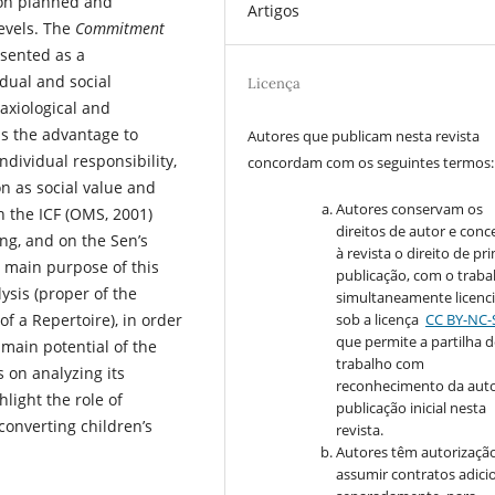
tion planned and
Artigos
levels. The
Commitment
esented as a
dual and social
Licença
axiological and
s the advantage to
Autores que publicam nesta revista
ndividual responsibility,
concordam com os seguintes termos:
on as social value and
Autores conservam os
n the ICF (OMS, 2001)
direitos de autor e con
ng, and on the Sen’s
à revista o direito de pr
 main purpose of this
publicação, com o traba
lysis (proper of the
simultaneamente licenc
sob a licença
CC BY-NC-
of a Repertoire), in order
que permite a partilha 
e main potential of the
trabalho com
 on analyzing its
reconhecimento da auto
hlight the role of
publicação inicial nesta
converting children’s
revista.
Autores têm autorizaçã
assumir contratos adici