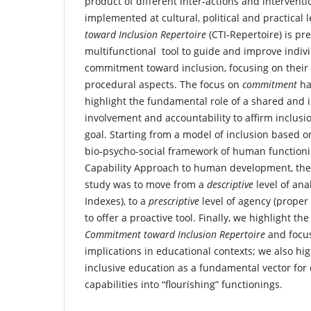
product of different inter-actions and interven
implemented at cultural, political and practical 
toward Inclusion Repertoire
(CTI-Repertoire) is pr
multifunctional tool to guide and improve indivi
commitment toward inclusion, focusing on their 
procedural aspects. The focus on
commitment
ha
highlight the fundamental role of a shared and i
involvement and accountability to affirm inclusi
goal. Starting from a model of inclusion based o
bio‑psycho-social framework of human functioni
Capability Approach to human development, the
study was to move from a
descriptive
level of ana
Indexes), to a
prescriptive
level of agency (proper 
to offer a proactive tool. Finally, we highlight th
Commitment toward Inclusion Repertoire
and focus
implications in educational contexts; we also hig
inclusive education as a fundamental vector for 
capabilities into “flourishing” functionings.