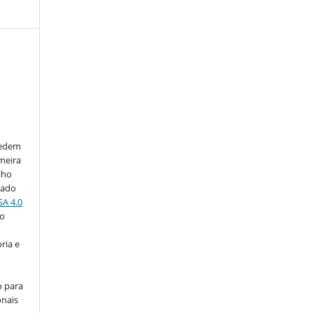
cedem
imeira
lho
iado
SA 4.0
do
ria e
o para
onais