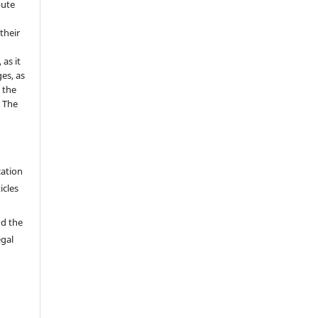
bute
 their
r
as it
es, as
 the
e The
cation
icles
nd the
egal