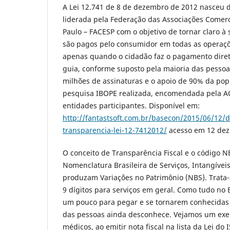
A Lei 12.741 de 8 de dezembro de 2012 nasceu d
liderada pela Federação das Associações Comerc
Paulo – FACESP com o objetivo de tornar claro à
são pagos pelo consumidor em todas as operaçõ
apenas quando o cidadão faz o pagamento dire
guia, conforme suposto pela maioria das pessoa
milhões de assinaturas e o apoio de 90% da po
pesquisa IBOPE realizada, encomendada pela AC
entidades participantes. Disponível em:
http://fantastsoft.com.br/basecon/2015/06/12/d
transparencia-lei-12-7412012/
acesso em 12 dez
O conceito de Transparência Fiscal e o código NB
Nomenclatura Brasileira de Serviços, Intangíve
produzam Variações no Patrimônio (NBS). Trata-
9 dígitos para serviços em geral. Como tudo no 
um pouco para pegar e se tornarem conhecidas 
das pessoas ainda desconhece. Vejamos um exem
médicos, ao emitir nota fiscal na lista da Lei do 