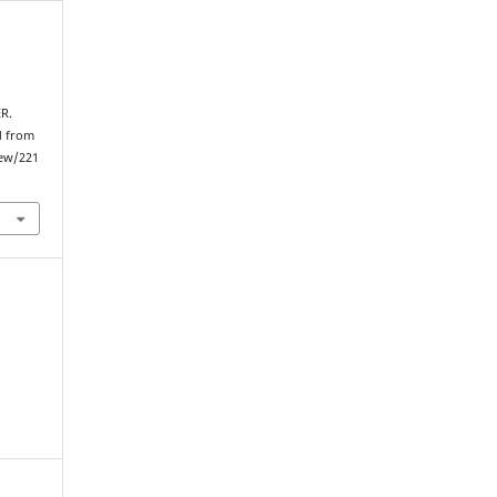
R.
d from
iew/221