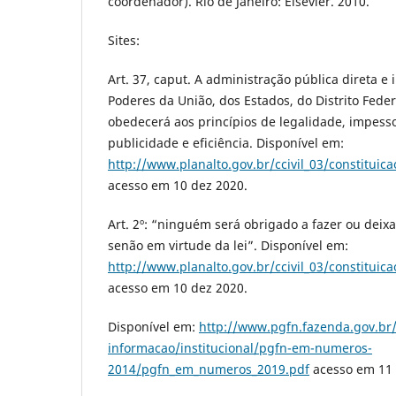
coordenador). Rio de Janeiro: Elsevier. 2010.
Sites:
Art. 37, caput. A administração pública direta e
Poderes da União, dos Estados, do Distrito Fede
obedecerá aos princípios de legalidade, impess
publicidade e eficiência. Disponível em:
http://www.planalto.gov.br/ccivil_03/consti
acesso em 10 dez 2020.
Art. 2º: “ninguém será obrigado a fazer ou deix
senão em virtude da lei”. Disponível em:
http://www.planalto.gov.br/ccivil_03/consti
acesso em 10 dez 2020.
Disponível em:
http://www.pgfn.fazenda.gov.br/
informacao/institucional/pgfn-em-numeros-
2014/pgfn_em_numeros_2019.pdf
acesso em 11 