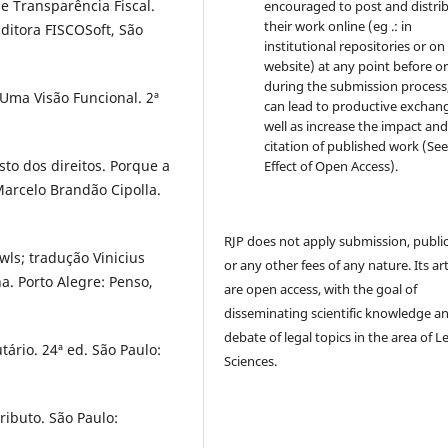
ransparência Fiscal.
encouraged to post and distri
their work online (eg .: in
ditora FISCOSoft, São
institutional repositories or on
website) at any point before o
during the submission process, 
Uma Visão Funcional. 2ª
can lead to productive exchang
well as increase the impact and
citation of published work (Se
o dos direitos. Porque a
Effect of Open Access).
arcelo Brandão Cipolla.
RJP does not apply submission, publi
wls; tradução Vinicius
or any other fees of any nature. Its art
a. Porto Alegre: Penso,
are open access, with the goal of
disseminating scientific knowledge a
debate of legal topics in the area of ​​L
ário. 24ª ed. São Paulo:
Sciences.
ributo. São Paulo: