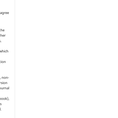
 agree
the
ther
,
which
h
ation
, non-
rsion
journal
 book),
s
.