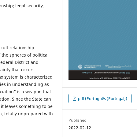
onship; legal security.
icult relationship
the spheres of political
ederal District and
tainty that occurs
ax system is characterized
lties in understanding as
axation” is a weapon that
pdf (Português (Portugal))
ation. Since the State can
t it leaves something to be
n, totally unprepared with
Published
2022-02-12