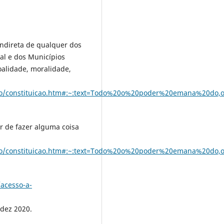
 indireta de qualquer dos
ral e dos Municípios
oalidade, moralidade,
tuicao/constituicao.htm#:~:text=Todo%20o%20poder%20emana%20d
ar de fazer alguma coisa
tuicao/constituicao.htm#:~:text=Todo%20o%20poder%20emana%20d
acesso-a-
dez 2020.