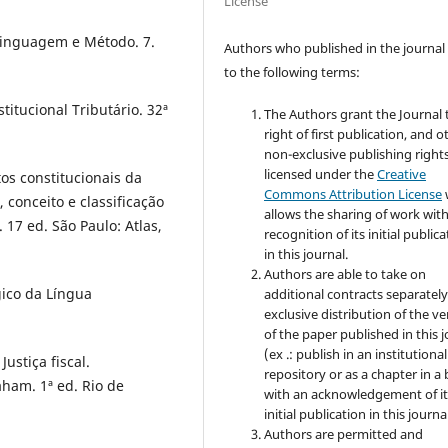
License
 Linguagem e Método. 7.
Authors who published in the journal
to the following terms:
itucional Tributário. 32ª
The Authors grant the Journal 
right of first publication, and o
non-exclusive publishing rights
licensed under the
Creative
os constitucionais da
Commons Attribution License
, conceito e classificação
allows the sharing of work wit
 17 ed. São Paulo: Atlas,
recognition of its initial public
in this journal.
Authors are able to take on
ico da Língua
additional contracts separately
exclusive distribution of the ve
of the paper published in this 
(ex .: publish in an institutional
ustiça fiscal.
repository or as a chapter in a
ham. 1ª ed. Rio de
with an acknowledgement of it
initial publication in this journal
Authors are permitted and