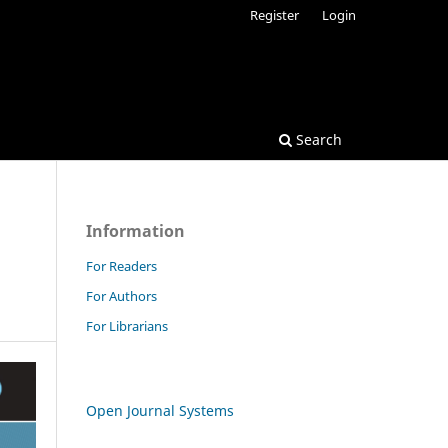
Register
Login
Search
Information
For Readers
For Authors
For Librarians
Open Journal Systems