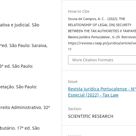
How to Cite
Sousa de Campos, A. C. . (2022). THE
iva e Judicial. São
RELATIONSHIP OF LEGAL (IN) SECURITY
BETWEEN THE TAX AUTHORITIES X TAXPAYE
Revista Jurídica Portucalense
, 6–29. Retrieve
https://revistas.rcaap.pt/juridica/article/v
ªed. São Paulo: Saraiva,
11
More Citation Formats
3ª ed. São Paulo:
Issue
retação. São Paulo:
Revista Jurídica Portucalense - Nº
Especial (2022) - Tax Law
eito Administrativo. 32ª
Section
SCIENTIFIC RESEARCH
butário. 17ª ed. São