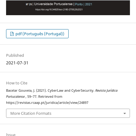
pdf (Português (Portugal))
Published
2021-07-31
How to Cite
Bacelar Gouveia, J. (2021). CyberLaw and CyberSecurity.
Revista Jurídica
Portucalense
, 59–77. Retrieved from
https://revistas.rcaap.pt/juridica/article/view/24897
More Citation Formats
Issue