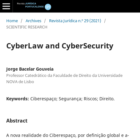
Home
/
Archives
/
Revista Jurídica n.º 29 (2021)
/
SCIENTIFIC RESEARCH
CyberLaw and CyberSecurity
Jorge Bacelar Gouveia
Professor Catedrático da Faculdade de Direito da Universidade
NOVA de Lisbo
Keywords:
Ciberespaço; Segurança; Riscos; Direito.
Abstract
A nova realidade do Ciberespaço, por definição global e a-