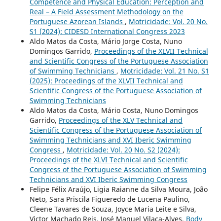
Competence and Physical Education: Perception and
Real – A Field Assessment Methodology on the
Portuguese Azorean Islands
,
Motricidade: Vol. 20 No.
S1 (2024): CIDESD International Congress 2023
Aldo Matos da Costa, Mário Jorge Costa, Nuno
Domingos Garrido,
Proceedings of the XLVII Technical
and Scientific Congress of the Portuguese Association
of Swimming Technicians
,
Motricidade: Vol. 21 No. S1
(2025): Proceedings of the XLVII Technical and
Scientific Congress of the Portuguese Association of
Swimming Technicians
Aldo Matos da Costa, Mário Costa, Nuno Domingos
Garrido,
Proceedings of the XLV Technical and
Scientific Congress of the Portuguese Association of
Swimming Technicians and XVI Iberic Swimming
Congress
,
Motricidade: Vol. 20 No. S2 (2024):
Proceedings of the XLVI Technical and Scientific
Congress of the Portuguese Association of Swimming
Technicians and XVI Iberic Swimming Congress
Felipe Félix Araújo, Ligia Raianne da Silva Moura, João
Neto, Sara Priscila Figueredo de Lucena Paulino,
Cleene Tavares de Souza, Joyce Maria Leite e Silva,
Victor Machado Reis, José Manuel Vilaça-Alves,
Body