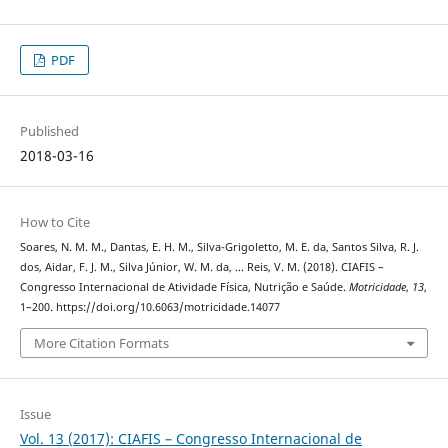
PDF
Published
2018-03-16
How to Cite
Soares, N. M. M., Dantas, E. H. M., Silva-Grigoletto, M. E. da, Santos Silva, R. J.
dos, Aidar, F. J. M., Silva Júnior, W. M. da, … Reis, V. M. (2018). CIAFIS –
Congresso Internacional de Atividade Física, Nutrição e Saúde.
Motricidade
,
13
,
1–200. https://doi.org/10.6063/motricidade.14077
More Citation Formats
Issue
Vol. 13 (2017): CIAFIS – Congresso Internacional de