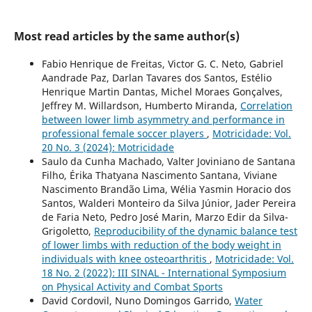
Most read articles by the same author(s)
Fabio Henrique de Freitas, Victor G. C. Neto, Gabriel
Aandrade Paz, Darlan Tavares dos Santos, Estélio
Henrique Martin Dantas, Michel Moraes Gonçalves,
Jeffrey M. Willardson, Humberto Miranda,
Correlation
between lower limb asymmetry and performance in
professional female soccer players
,
Motricidade: Vol.
20 No. 3 (2024): Motricidade
Saulo da Cunha Machado, Valter Joviniano de Santana
Filho, Érika Thatyana Nascimento Santana, Viviane
Nascimento Brandão Lima, Wélia Yasmin Horacio dos
Santos, Walderi Monteiro da Silva Júnior, Jader Pereira
de Faria Neto, Pedro José Marin, Marzo Edir da Silva-
Grigoletto,
Reproducibility of the dynamic balance test
of lower limbs with reduction of the body weight in
individuals with knee osteoarthritis
,
Motricidade: Vol.
18 No. 2 (2022): III SINAL - International Symposium
on Physical Activity and Combat Sports
David Cordovil, Nuno Domingos Garrido,
Water