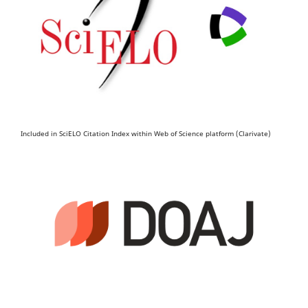
Included in SciELO Citation Index within Web of Science platform (Clarivate)