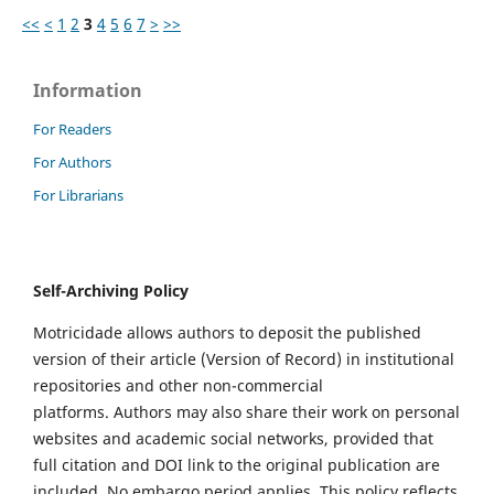
<<
<
1
2
3
4
5
6
7
>
>>
Information
For Readers
For Authors
For Librarians
Self-Archiving Policy
Motricidade allows authors to deposit the published
version of their article (Version of Record) in institutional
repositories and other non-commercial
platforms. Authors may also share their work on personal
websites and academic social networks, provided that
full citation and DOI link to the original publication are
included. No embargo period applies. This policy reflects