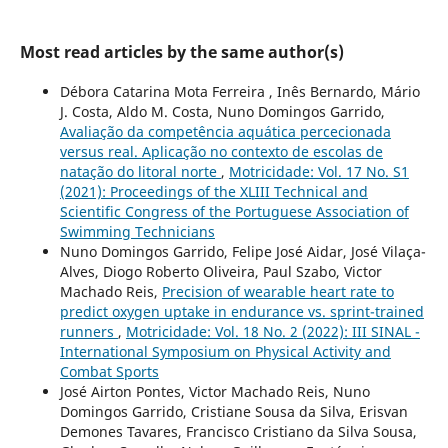
Most read articles by the same author(s)
Débora Catarina Mota Ferreira , Inês Bernardo, Mário
J. Costa, Aldo M. Costa, Nuno Domingos Garrido,
Avaliação da competência aquática percecionada
versus real. Aplicação no contexto de escolas de
natação do litoral norte
,
Motricidade: Vol. 17 No. S1
(2021): Proceedings of the XLIII Technical and
Scientific Congress of the Portuguese Association of
Swimming Technicians
Nuno Domingos Garrido, Felipe José Aidar, José Vilaça-
Alves, Diogo Roberto Oliveira, Paul Szabo, Victor
Machado Reis,
Precision of wearable heart rate to
predict oxygen uptake in endurance vs. sprint-trained
runners
,
Motricidade: Vol. 18 No. 2 (2022): III SINAL -
International Symposium on Physical Activity and
Combat Sports
José Airton Pontes, Victor Machado Reis, Nuno
Domingos Garrido, Cristiane Sousa da Silva, Erisvan
Demones Tavares, Francisco Cristiano da Silva Sousa,