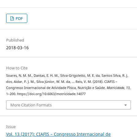
PDF
Published
2018-03-16
How to Cite
Soares, N. M. M., Dantas, E. H. M., Silva-Grigoletto, M. E. da, Santos Silva, R. J.
dos, Aidar, F. J. M., Silva Júnior, W. M. da, … Reis, V. M. (2018). CIAFIS –
Congresso Internacional de Atividade Física, Nutrição e Saúde.
Motricidade
,
13
,
1–200. https://doi.org/10.6063/motricidade.14077
More Citation Formats
Issue
Vol. 13 (2017): CIAFIS – Congresso Internacional de