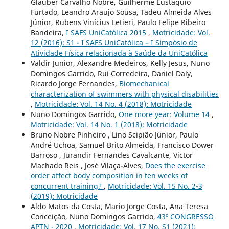
Glauber Carvalho Nobre, Guilherme Eustáquio
Furtado, Leandro Araujo Sousa, Tadeu Almeida Alves
Júnior, Rubens Vinícius Letieri, Paulo Felipe Ribeiro
Bandeira,
I SAFS UniCatólica 2015
,
Motricidade: Vol.
12 (2016): S1 - I SAFS UniCatólica – I Simpósio de
Atividade Física relacionada à Saúde da UniCatólica
Valdir Junior, Alexandre Medeiros, Kelly Jesus, Nuno
Domingos Garrido, Rui Corredeira, Daniel Daly,
Ricardo Jorge Fernandes,
Biomechanical
characterization of swimmers with physical disabilities
,
Motricidade: Vol. 14 No. 4 (2018): Motricidade
Nuno Domingos Garrido,
One more year: Volume 14
,
Motricidade: Vol. 14 No. 1 (2018): Motricidade
Bruno Nobre Pinheiro , Lino Scipião Júnior, Paulo
André Uchoa, Samuel Brito Almeida, Francisco Dower
Barroso , Jurandir Fernandes Cavalcante, Victor
Machado Reis , José Vilaça-Alves,
Does the exercise
order affect body composition in ten weeks of
concurrent training?
,
Motricidade: Vol. 15 No. 2-3
(2019): Motricidade
Aldo Matos da Costa, Mario Jorge Costa, Ana Teresa
Conceição, Nuno Domingos Garrido,
43º CONGRESSO
APTN - 2020
,
Motricidade: Vol. 17 No. S1 (2021):