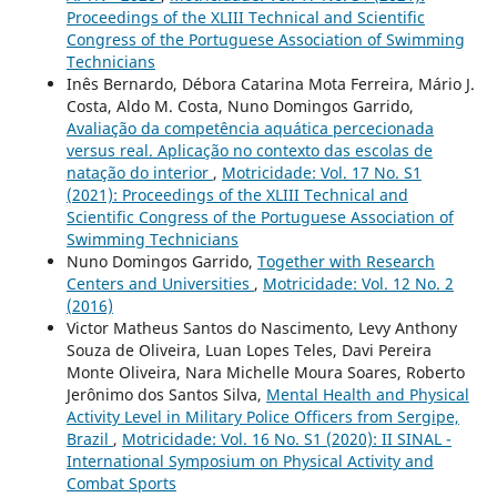
Proceedings of the XLIII Technical and Scientific
Congress of the Portuguese Association of Swimming
Technicians
Inês Bernardo, Débora Catarina Mota Ferreira, Mário J.
Costa, Aldo M. Costa, Nuno Domingos Garrido,
Avaliação da competência aquática percecionada
versus real. Aplicação no contexto das escolas de
natação do interior
,
Motricidade: Vol. 17 No. S1
(2021): Proceedings of the XLIII Technical and
Scientific Congress of the Portuguese Association of
Swimming Technicians
Nuno Domingos Garrido,
Together with Research
Centers and Universities
,
Motricidade: Vol. 12 No. 2
(2016)
Victor Matheus Santos do Nascimento, Levy Anthony
Souza de Oliveira, Luan Lopes Teles, Davi Pereira
Monte Oliveira, Nara Michelle Moura Soares, Roberto
Jerônimo dos Santos Silva,
Mental Health and Physical
Activity Level in Military Police Officers from Sergipe,
Brazil
,
Motricidade: Vol. 16 No. S1 (2020): II SINAL -
International Symposium on Physical Activity and
Combat Sports