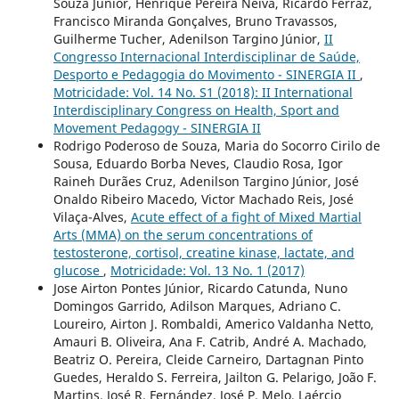
Souza Júnior, Henrique Pereira Neiva, Ricardo Ferraz,
Francisco Miranda Gonçalves, Bruno Travassos,
Guilherme Tucher, Adenilson Targino Júnior,
II
Congresso Internacional Interdisciplinar de Saúde,
Desporto e Pedagogia do Movimento - SINERGIA II
,
Motricidade: Vol. 14 No. S1 (2018): II International
Interdisciplinary Congress on Health, Sport and
Movement Pedagogy - SINERGIA II
Rodrigo Poderoso de Souza, Maria do Socorro Cirilo de
Sousa, Eduardo Borba Neves, Claudio Rosa, Igor
Raineh Durães Cruz, Adenilson Targino Júnior, José
Onaldo Ribeiro Macedo, Victor Machado Reis, José
Vilaça-Alves,
Acute effect of a fight of Mixed Martial
Arts (MMA) on the serum concentrations of
testosterone, cortisol, creatine kinase, lactate, and
glucose
,
Motricidade: Vol. 13 No. 1 (2017)
Jose Airton Pontes Júnior, Ricardo Catunda, Nuno
Domingos Garrido, Adilson Marques, Adriano C.
Loureiro, Airton J. Rombaldi, Americo Valdanha Netto,
Amauri B. Oliveira, Ana F. Catrib, André A. Machado,
Beatriz O. Pereira, Cleide Carneiro, Dartagnan Pinto
Guedes, Heraldo S. Ferreira, Jailton G. Pelarigo, João F.
Martins, José R. Fernández, José P. Melo, Laércio