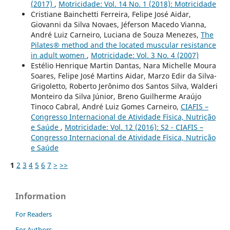
(2017)
,
Motricidade: Vol. 14 No. 1 (2018): Motricidade
Cristiane Bainchetti Ferreira, Felipe José Aidar,
Giovanni da Silva Novaes, Jéferson Macedo Vianna,
André Luiz Carneiro, Luciana de Souza Menezes,
The
Pilates® method and the located muscular resistance
in adult women
,
Motricidade: Vol. 3 No. 4 (2007)
Estélio Henrique Martin Dantas, Nara Michelle Moura
Soares, Felipe José Martins Aidar, Marzo Edir da Silva-
Grigoletto, Roberto Jerônimo dos Santos Silva, Walderi
Monteiro da Silva Júnior, Breno Guilherme Araújo
Tinoco Cabral, André Luiz Gomes Carneiro,
CIAFIS –
Congresso Internacional de Atividade Física, Nutrição
e Saúde
,
Motricidade: Vol. 12 (2016): S2 - CIAFIS –
Congresso Internacional de Atividade Física, Nutrição
e Saúde
1
2
3
4
5
6
7
>
>>
Information
For Readers
For Authors