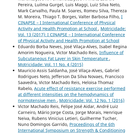
Pereira, Luilma Gurgel, Luis Maggi, Luiz Silva Neto,
Mark Carvalho, Paula M. Soares, Romeu Silva, Thereza
M. Moreira, Thiago T. Borges, Valter Barbosa Filho,
I
CINAPSE – I International Conference of Physical
Activity and Health Promotion at School
,
Motricidade:
Vol. 13 (2017): I CINAPSE – I International Conference
of Physical Activity and Health Promotion at School
Eduardo Borba Neves, José Vilaça-Alves, Isabel Regina
Amorim Nogueira, Victor Machado Reis,
Influence of
Subcutaneous Fat Layer in Skin Temperature
,
Motricidade: Vol. 11 No. 4 (2015)
Mauricio Assis Saldanha, José Vilaça-Alves, Gabriel
Rodrigues Neto, Jefferson Da Silva Novaes, Francisco
Saavedra, Victor Machado Reis, Heloisa Thomaz
Rabelo,
Acute effect of resistance exercise performed
at different intensities on the hemodynamics of
normotensive men
,
Motricidade: Vol. 12 No. 1 (2016)
Victor Machado Reis, Felipe José Aidar, André Luiz
Carneiro, Mário Jorge Costa, Jorge Morais, Henrique
Neiva, Rubens Vinicius Letieri, Guilherme Tucher,
Nuno Domingos Garrido,
Proceedings of the 6th
International Symposium on Strength & Conditioning