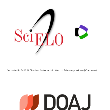
Included in SciELO Citation Index within Web of Science platform (Clarivate)