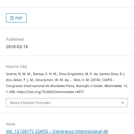
PDF
Published
2018-03-16
How to Cite
Soares, N. M. M., Dantas, E. H. M., Silva-Grigoletto, M. E. da, Santos Silva, R. J.
dos, Aidar, F. J. M., Silva Júnior, W. M. da, … Reis, V. M. (2018). CIAFIS –
Congresso Internacional de Atividade Física, Nutrição e Saúde.
Motricidade
,
13
,
1–200. https://doi.org/10.6063/motricidade.14077
More Citation Formats
Issue
Vol. 13 (2017): CIAFIS – Congresso Internacional de