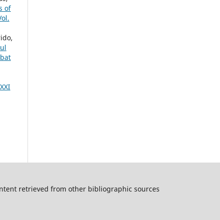
s of
ol.
ido,
ul
mbat
 XXI
ntent retrieved from other bibliographic sources