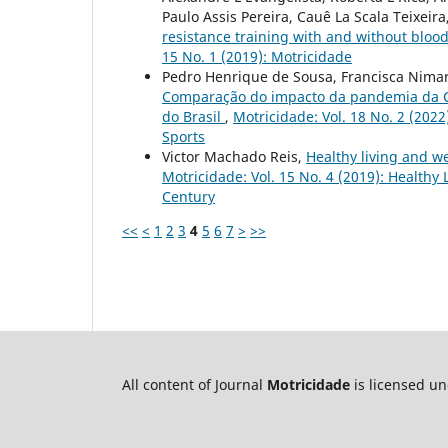
Paulo Assis Pereira, Cauê La Scala Teixeira
resistance training with and without blood
15 No. 1 (2019): Motricidade
Pedro Henrique de Sousa, Francisca Nimar
Comparação do impacto da pandemia da COV
do Brasil
,
Motricidade: Vol. 18 No. 2 (2022
Sports
Victor Machado Reis,
Healthy living and we
Motricidade: Vol. 15 No. 4 (2019): Healthy 
Century
<<
<
1
2
3
4
5
6
7
>
>>
All content of Journal
Motricidade
is licensed u