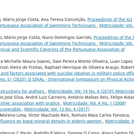
 Mário Jorge Costa, Ana Teresa Conceição,
Proceedings of the XLI
 Portuguese Association of Swimming Technicians
,
Motricidade: Vol.
o, Mário Jorge Costa, Nuno Domingos Garrido,
Proceedings of the X
 Portuguese Association of Swimming Technicians
,
Motricidade: Vol.
hnical and Scientific Congress of the Portuguese Association of
a Michelle Moura Soares, Davi Pereira Monte Oliveira, Luan Lopes
rson Vieira de Freitas, Raphael Henrique de Oliveira Araujo, Rober
y and factors associated with suicidal ideation in military police offi
No. S1 (2020): II SINAL - International Symposium on Physical Activ
structions for authors
,
Motricidade: Vol. 14 No. 4 (2018): Motricid
o José Silva, André Luiz Carneiro, António Malvas Reis, Felipe Aidar
tyle: association with pratice
,
Motricidade: Vol. 4 No. 1 (2008)
iscoverable
,
Motricidade: Vol. 13 No. 4 (2017)
o Moreno Lima, Victor Machado Reis, Romulo Maia Carlos Fonseca,
nfluence on bone mineral density in elderly women
,
Motricidade: V
nderson C Paulo, Rodolfo P Vieira, Simone D Corso, Alana Santos Di