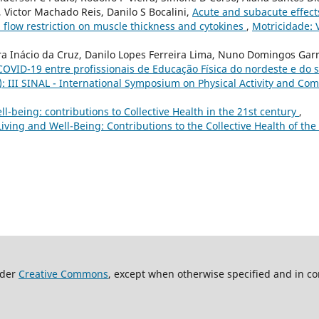
, Victor Machado Reis, Danilo S Bocalini,
Acute and subacute effect
 flow restriction on muscle thickness and cytokines
,
Motricidade: V
a Inácio da Cruz, Danilo Lopes Ferreira Lima, Nuno Domingos Garr
ID-19 entre profissionais de Educação Física do nordeste e do s
): III SINAL - International Symposium on Physical Activity and Co
ll-being: contributions to Collective Health in the 21st century
,
Living and Well-Being: Contributions to the Collective Health of the
nder
Creative Commons
, except when otherwise specified and in co