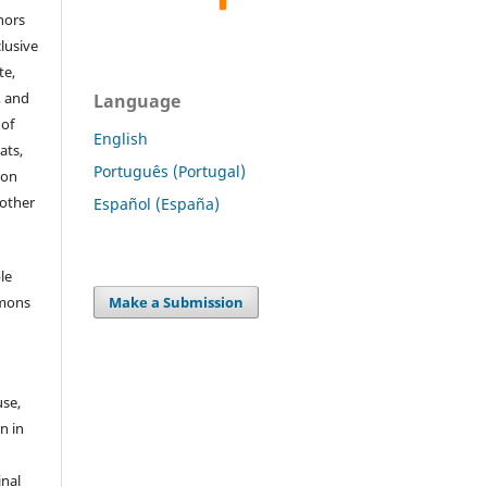
hors
lusive
te,
, and
Language
 of
English
ats,
Português (Portugal)
ion
 other
Español (España)
le
mmons
Make a Submission
use,
n in
inal