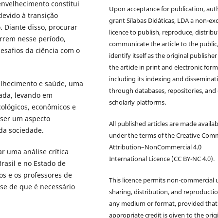
envelhecimento constitui
Upon acceptance for publication, aut
evido à transição
grant Sílabas Didáticas, LDA a non-exc
 Diante disso, procurar
licence to publish, reproduce, distribu
rrem nesse período,
communicate the article to the public
esafios da ciência com o
identify itself as the original publisher
the article in print and electronic form
including its indexing and disseminat
elhecimento e saúde, uma
through databases, repositories, and
ada, levando em
scholarly platforms.
icológicos, econômicos e
a ser um aspecto
All published articles are made availab
da sociedade.
under the terms of the Creative Co
Attribution–NonCommercial 4.0
ar uma análise crítica
International Licence (CC BY-NC 4.0).
rasil e no Estado de
os e os professores de
This licence permits non-commercial 
se de que é necessário
sharing, distribution, and reproductio
any medium or format, provided that
appropriate credit is given to the orig