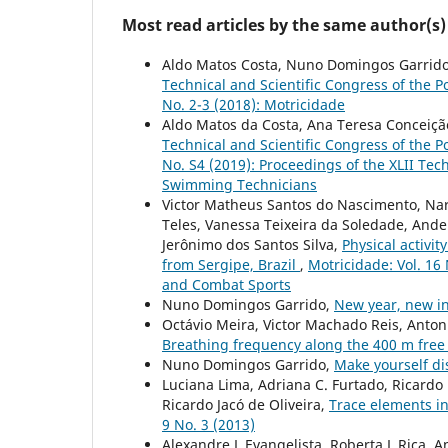
Most read articles by the same author(s)
Aldo Matos Costa, Nuno Domingos Garrido,
Technical and Scientific Congress of the
No. 2-3 (2018): Motricidade
Aldo Matos da Costa, Ana Teresa Conceiçã
Technical and Scientific Congress of the
No. S4 (2019): Proceedings of the XLII Tec
Swimming Technicians
Victor Matheus Santos do Nascimento, Nar
Teles, Vanessa Teixeira da Soledade, Ande
Jerônimo dos Santos Silva,
Physical activit
from Sergipe, Brazil
,
Motricidade: Vol. 16 
and Combat Sports
Nuno Domingos Garrido,
New year, new in
Octávio Meira, Victor Machado Reis, Antoni
Breathing frequency along the 400 m free s
Nuno Domingos Garrido,
Make yourself d
Luciana Lima, Adriana C. Furtado, Ricard
Ricardo Jacó de Oliveira,
Trace elements i
9 No. 3 (2013)
Alexandre L Evangelista, Roberta L Rica, A