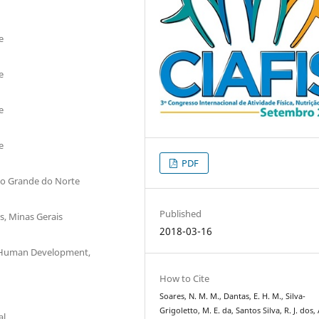
e
e
e
e
PDF
Rio Grande do Norte
Published
s, Minas Gerais
2018-03-16
 & Human Development,
How to Cite
Soares, N. M. M., Dantas, E. H. M., Silva-
Grigoletto, M. E. da, Santos Silva, R. J. dos,
al