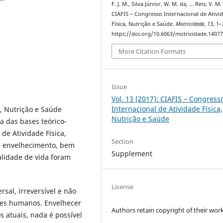
F. J. M., Silva Júnior, W. M. da, … Reis, V. M.
CIAFIS – Congresso Internacional de Ativi
Física, Nutrição e Saúde.
Motricidade
,
13
, 1–
https://doi.org/10.6063/motricidade.1407
More Citation Formats
Issue
Vol. 13 (2017): CIAFIS – Congress
Internacional de Atividade Física,
a, Nutrição e Saúde
Nutrição e Saúde
a das bases teórico-
de Atividade Física,
Section
de envelhecimento, bem
Supplement
lidade de vida foram
License
sal, irreversível e não
eres humanos. Envelhecer
Authors retain copyright of their work
s atuais, nada é possível