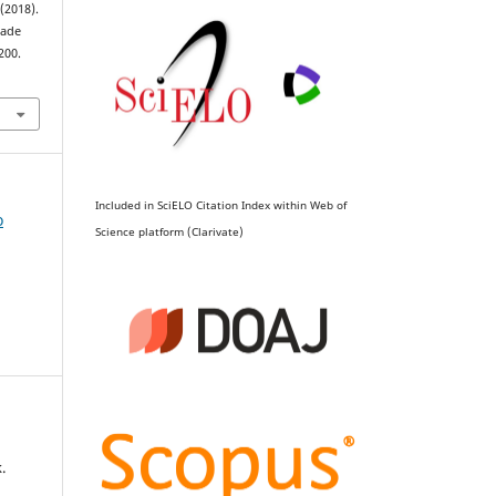
 (2018).
dade
200.
7
Included in SciELO Citation Index within Web of
o
Science platform (Clarivate)
.