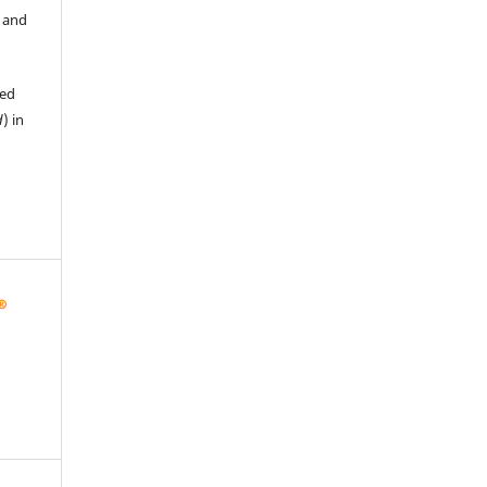
, and
hed
d
) in