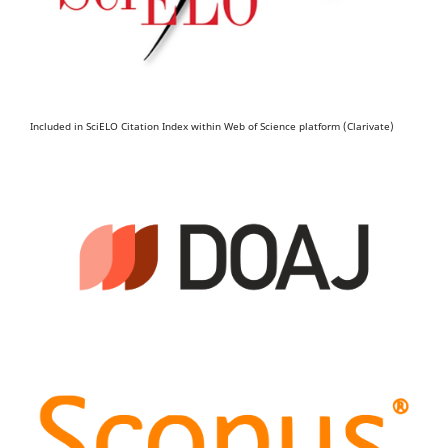
Included in SciELO Citation Index within Web of Science platform (Clarivate)