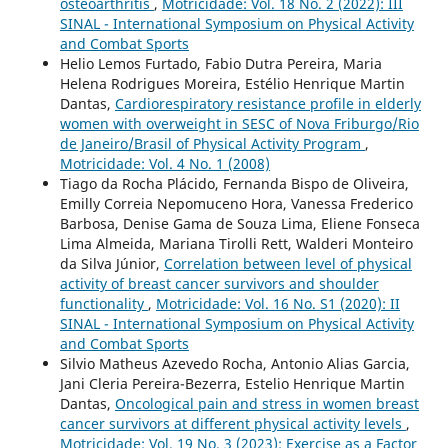
osteoarthritis
,
Motricidade: Vol. 18 No. 2 (2022): III
SINAL - International Symposium on Physical Activity
and Combat Sports
Helio Lemos Furtado, Fabio Dutra Pereira, Maria
Helena Rodrigues Moreira, Estélio Henrique Martin
Dantas,
Cardiorespiratory resistance profile in elderly
women with overweight in SESC of Nova Friburgo/Rio
de Janeiro/Brasil of Physical Activity Program
,
Motricidade: Vol. 4 No. 1 (2008)
Tiago da Rocha Plácido, Fernanda Bispo de Oliveira,
Emilly Correia Nepomuceno Hora, Vanessa Frederico
Barbosa, Denise Gama de Souza Lima, Eliene Fonseca
Lima Almeida, Mariana Tirolli Rett, Walderi Monteiro
da Silva Júnior,
Correlation between level of physical
activity of breast cancer survivors and shoulder
functionality
,
Motricidade: Vol. 16 No. S1 (2020): II
SINAL - International Symposium on Physical Activity
and Combat Sports
Silvio Matheus Azevedo Rocha, Antonio Alias Garcia,
Jani Cleria Pereira-Bezerra, Estelio Henrique Martin
Dantas,
Oncological pain and stress in women breast
cancer survivors at different physical activity levels
,
Motricidade: Vol. 19 No. 3 (2023): Exercise as a Factor