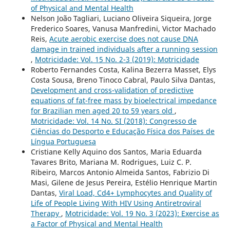
of Physical and Mental Health
Nelson João Tagliari, Luciano Oliveira Siqueira, Jorge
Frederico Soares, Vanusa Manfredini, Victor Machado
Reis,
Acute aerobic exercise does not cause DNA
damage in trained individuals after a running session
,
Motricidade: Vol. 15 No. 2-3 (2019): Motricidade
Roberto Fernandes Costa, Kalina Bezerra Masset, Elys
Costa Sousa, Breno Tinoco Cabral, Paulo Silva Dantas,
Development and cross-validation of predictive
equations of fat-free mass by bioelectrical impedance
for Brazilian men aged 20 to 59 years old
,
Motricidade: Vol. 14 No. SI (2018): Congresso de
Ciências do Desporto e Educação Física dos Países de
Língua Portuguesa
Cristiane Kelly Aquino dos Santos, Maria Eduarda
Tavares Brito, Mariana M. Rodrigues, Luiz C. P.
Ribeiro, Marcos Antonio Almeida Santos, Fabrizio Di
Masi, Gilene de Jesus Pereira, Estélio Henrique Martin
Dantas,
Viral Load, Cd4+ Lymphocytes and Quality of
Life of People Living With HIV Using Antiretroviral
Therapy
,
Motricidade: Vol. 19 No. 3 (2023): Exercise as
a Factor of Physical and Mental Health