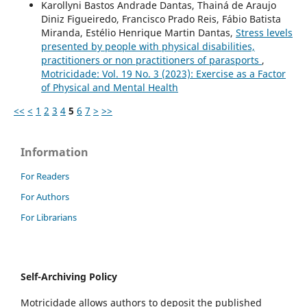
Karollyni Bastos Andrade Dantas, Thainá de Araujo
Diniz Figueiredo, Francisco Prado Reis, Fábio Batista
Miranda, Estélio Henrique Martin Dantas,
Stress levels
presented by people with physical disabilities,
practitioners or non practitioners of parasports
,
Motricidade: Vol. 19 No. 3 (2023): Exercise as a Factor
of Physical and Mental Health
<<
<
1
2
3
4
5
6
7
>
>>
Information
For Readers
For Authors
For Librarians
Self-Archiving Policy
Motricidade allows authors to deposit the published