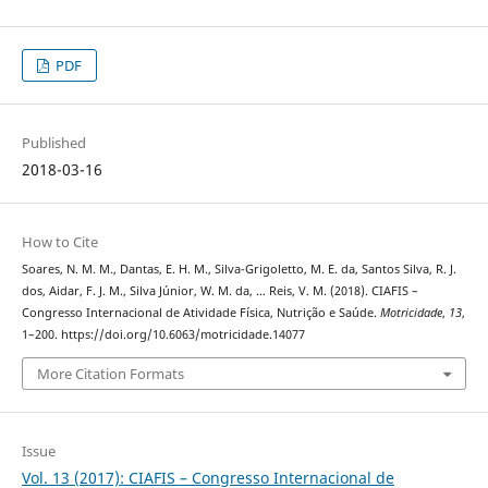
PDF
Published
2018-03-16
How to Cite
Soares, N. M. M., Dantas, E. H. M., Silva-Grigoletto, M. E. da, Santos Silva, R. J.
dos, Aidar, F. J. M., Silva Júnior, W. M. da, … Reis, V. M. (2018). CIAFIS –
Congresso Internacional de Atividade Física, Nutrição e Saúde.
Motricidade
,
13
,
1–200. https://doi.org/10.6063/motricidade.14077
More Citation Formats
Issue
Vol. 13 (2017): CIAFIS – Congresso Internacional de