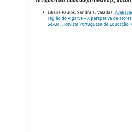
Artigos mais lidos do(s) mesmo(s) autor(
Liliana Paulos, Sandra T. Valadas,
Avaliaçã
região do Algarve – A perspetiva de ator
Sexual
,
Revista Portuguesa de Educação: V