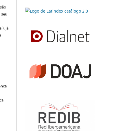
 são
o seu
l), já
a
ença
ça