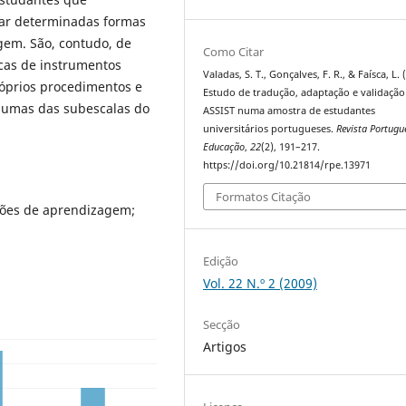
lar determinadas formas
gem. São, contudo, de
Como Citar
icas de instrumentos
Valadas, S. T., Gonçalves, F. R., & Faísca, L. 
óprios procedimentos e
Estudo de tradução, adaptação e validação
lgumas das subescalas do
ASSIST numa amostra de estudantes
universitários portugueses.
Revista Portugu
Educação
,
22
(2), 191–217.
https://doi.org/10.21814/rpe.13971
Formatos Citação
ções de aprendizagem;
Edição
Vol. 22 N.º 2 (2009)
Secção
Artigos