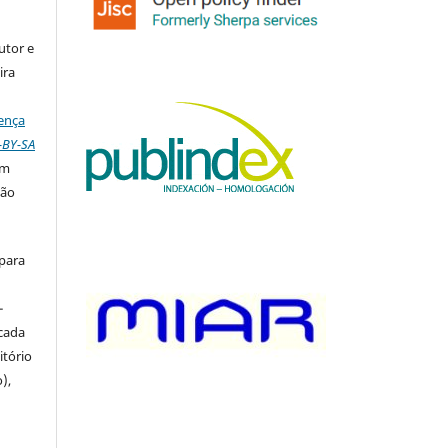
utor e
ira
ença
-BY-SA
om
ção
 para
-
icada
itório
),