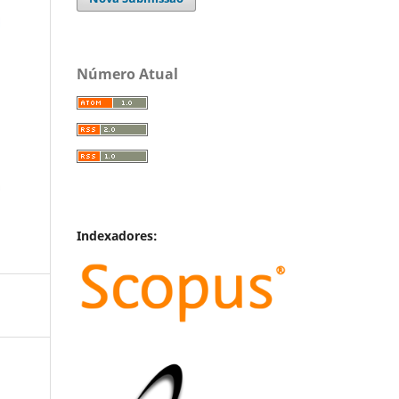
Número Atual
Indexadores: