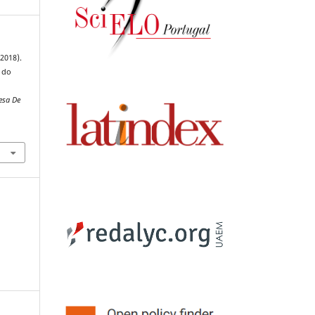
(2018).
 do
esa De