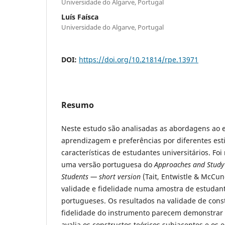
Universidade do Algarve, Portugal
Luís Faísca
Universidade do Algarve, Portugal
DOI:
https://doi.org/10.21814/rpe.13971
Resumo
Neste estudo são analisadas as abordagens ao 
aprendizagem e preferências por diferentes esti
características de estudantes universitários. Foi
uma versão portuguesa do
Approaches
and
Study
Students
—
short
version
(Tait, Entwistle & McCun
validade e fidelidade numa amostra de estudant
portugueses. Os resultados na validade de const
fidelidade do instrumento parecem demonstrar q
avalia os constructos teóricos subjacentes e os