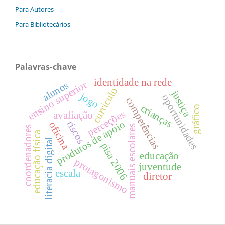
Para Autores
Para Bibliotecários
Palavras-chave
identidade na rede
ensino superior
alunos
currículo
justiça
jogo
oportunidades
competências
crianças
gráfico
perceções
avaliação
produtos de apoio
riscos
oficina
manuais escolares
coordenadores
educação física
literacia digital
pisa 2006
educação
protagonismo
juventude
escala
diretor