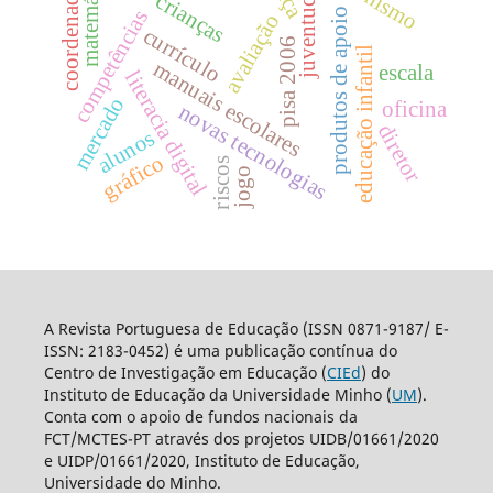
coordenadores
matemática
juventude
crianças
produtos de apoio
competências
avaliação
currículo
pisa 2006
educação infantil
manuais escolares
escala
literacia digital
mercado
oficina
novas tecnologias
diretor
alunos
gráfico
riscos
jogo
A Revista Portuguesa de Educação (ISSN 0871-9187/ E-
ISSN: 2183-0452) é uma publicação contínua do
Centro de Investigação em Educação (
CIEd
) do
Instituto de Educação da Universidade Minho (
UM
).
Conta com o apoio de fundos nacionais da
FCT/MCTES-PT através dos projetos UIDB/01661/2020
e UIDP/01661/2020, Instituto de Educação,
Universidade do Minho.