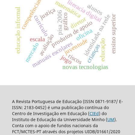
competências
literacia digital
matemática
alunos
justiça
educação informal
pisa 2006
gráfico
identidade na rede
currículo
ensino superior
diretor
produtos de apoio
oficina
avaliação
escala
juventude
educação
manuais escolares
mercado
crianças
riscos
jogo
novas tecnologias
A Revista Portuguesa de Educação (ISSN 0871-9187/ E-
ISSN: 2183-0452) é uma publicação contínua do
Centro de Investigação em Educação (
CIEd
) do
Instituto de Educação da Universidade Minho (
UM
).
Conta com o apoio de fundos nacionais da
FCT/MCTES-PT através dos projetos UIDB/01661/2020