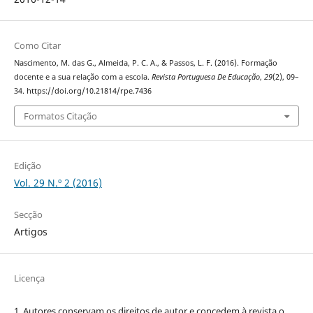
Como Citar
Nascimento, M. das G., Almeida, P. C. A., & Passos, L. F. (2016). Formação
docente e a sua relação com a escola.
Revista Portuguesa De Educação
,
29
(2), 09–
34. https://doi.org/10.21814/rpe.7436
Formatos Citação
Edição
Vol. 29 N.º 2 (2016)
Secção
Artigos
Licença
1. Autores conservam os direitos de autor e concedem à revista o