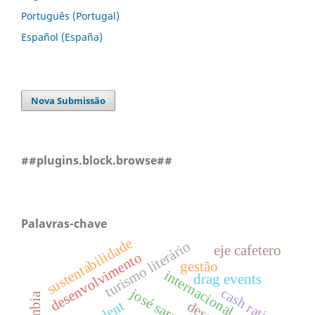
Português (Portugal)
Español (España)
Nova Submissão
##plugins.block.browse##
Palavras-chave
sustentabilidade
turismo literário
eje cafetero
desenvolvimento
gestão
internacional
drag events
cash ratio
josé saramago