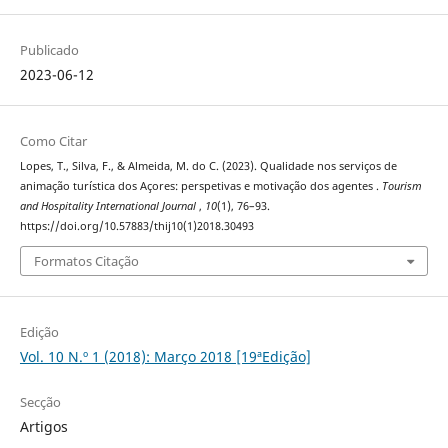
Publicado
2023-06-12
Como Citar
Lopes, T., Silva, F., & Almeida, M. do C. (2023). Qualidade nos serviços de
animação turística dos Açores: perspetivas e motivação dos agentes .
Tourism
and Hospitality International Journal
,
10
(1), 76–93.
https://doi.org/10.57883/thij10(1)2018.30493
Formatos Citação
Edição
Vol. 10 N.º 1 (2018): Março 2018 [19ªEdição]
Secção
Artigos