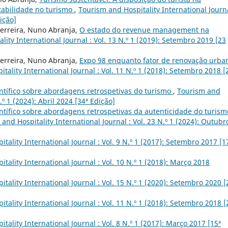
tabilidade no turismo
,
Tourism and Hospitality International Journa
ição]
Ferreira, Nuno Abranja,
O estado do revenue management na
lity International Journal : Vol. 13 N.º 1 (2019): Setembro 2019 [23
Ferreira, Nuno Abranja,
Expo 98 enquanto fator de renovação urba
tality International Journal : Vol. 11 N.º 1 (2018): Setembro 2018 [
entífico sobre abordagens retrospetivas do turismo
,
Tourism and
.º 1 (2024): Abril 2024 [34ª Edição]
ntífico sobre abordagens retrospetivas da autenticidade do turism
and Hospitality International Journal : Vol. 23 N.º 1 (2024): Outubr
tality International Journal : Vol. 9 N.º 1 (2017): Setembro 2017 [1
tality International Journal : Vol. 10 N.º 1 (2018): Março 2018
tality International Journal : Vol. 15 N.º 1 (2020): Setembro 2020 [
tality International Journal : Vol. 11 N.º 1 (2018): Setembro 2018 [
tality International Journal : Vol. 8 N.º 1 (2017): Março 2017 [15ª