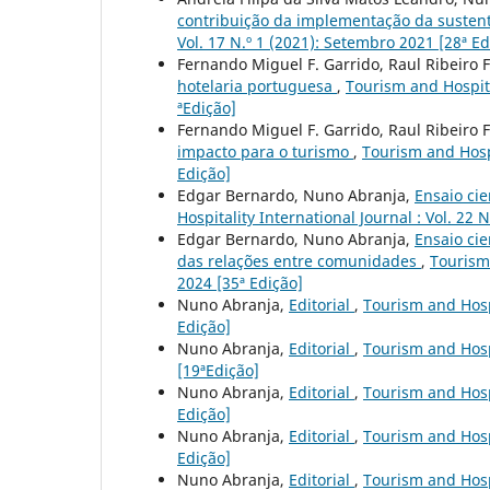
contribuição da implementação da susten
Vol. 17 N.º 1 (2021): Setembro 2021 [28ª Ed
Fernando Miguel F. Garrido, Raul Ribeiro 
hotelaria portuguesa
,
Tourism and Hospita
ªEdição]
Fernando Miguel F. Garrido, Raul Ribeiro 
impacto para o turismo
,
Tourism and Hospi
Edição]
Edgar Bernardo, Nuno Abranja,
Ensaio ci
Hospitality International Journal : Vol. 22 N
Edgar Bernardo, Nuno Abranja,
Ensaio cie
das relações entre comunidades
,
Tourism 
2024 [35ª Edição]
Nuno Abranja,
Editorial
,
Tourism and Hospi
Edição]
Nuno Abranja,
Editorial
,
Tourism and Hospi
[19ªEdição]
Nuno Abranja,
Editorial
,
Tourism and Hospi
Edição]
Nuno Abranja,
Editorial
,
Tourism and Hospi
Edição]
Nuno Abranja,
Editorial
,
Tourism and Hospi