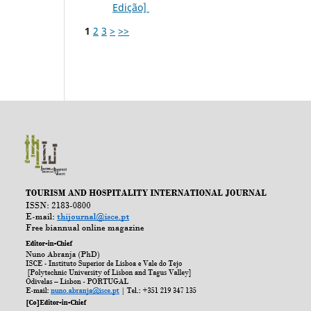
Edição]
1
2
3
>
>>