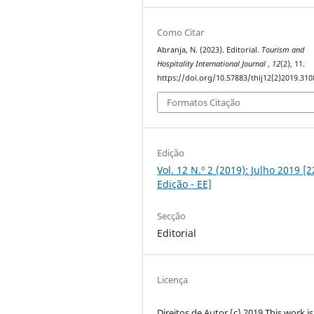
Como Citar
Abranja, N. (2023). Editorial.
Tourism and
Hospitality International Journal
,
12
(2), 11.
https://doi.org/10.57883/thij12(2)2019.310
Formatos Citação
Edição
Vol. 12 N.º 2 (2019): Julho 2019 [2
Edição - EE]
Secção
Editorial
Licença
Direitos de Autor (c) 2019 This work is