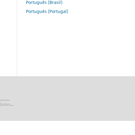
Português (Brasil)
Português (Portugal)
ica Portuguesa · Ministério da Ciência, Tecnologia e Ensino Super
União Europeia - Programa FEDER