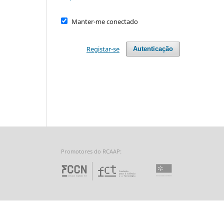
Manter-me conectado
Registar-se
Autenticação
Promotores do RCAAP:
Fundação para a Ciência 
Universidade