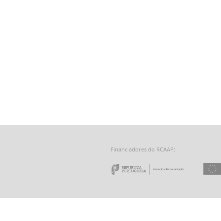
Financiadores do RCAAP:
e a Tecnologia - Fundação para a Computação Científica Nacional
 do Minho
Repúbl