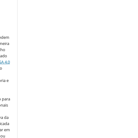
cedem
imeira
lho
iado
SA 4.0
do
ria e
o para
onais
va da
icada
car em
 ou