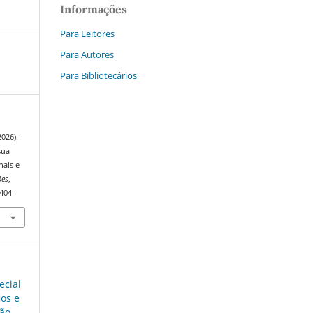
Informações
Para Leitores
Para Autores
Para Bibliotecários
2026).
sua
nais e
ões
,
3404
ecial
ios e
ão