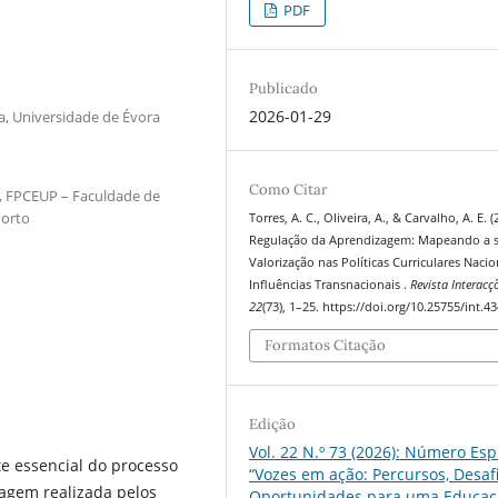
PDF
Publicado
2026-01-29
a, Universidade de Évora
Como Citar
s, FPCEUP – Faculdade de
Porto
Torres, A. C., Oliveira, A., & Carvalho, A. E. (
Regulação da Aprendizagem: Mapeando a 
Valorização nas Políticas Curriculares Nacio
Influências Transnacionais .
Revista Interacç
22
(73), 1–25. https://doi.org/10.25755/int.4
Formatos Citação
Edição
Vol. 22 N.º 73 (2026): Número Esp
 essencial do processo
“Vozes em ação: Percursos, Desaf
zagem realizada pelos
Oportunidades para uma Educaç