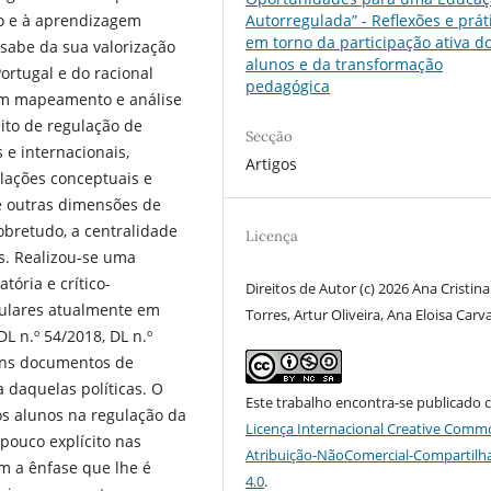
o e à aprendizagem
Autorregulada” - Reflexões e prát
em torno da participação ativa d
 sabe da sua valorização
alunos e da transformação
ortugal e do racional
pedagógica
 um mapeamento e análise
eito de regulação de
Secção
 e internacionais,
Artigos
elações conceptuais e
 e outras dimensões de
obretudo, a centralidade
Licença
s. Realizou-se uma
ória e crítico-
Direitos de Autor (c) 2026 Ana Cristina
iculares atualmente em
Torres, Artur Oliveira, Ana Eloisa Carv
DL n.º 54/2018, DL n.º
uns documentos de
a daquelas políticas. O
Este trabalho encontra-se publicado 
s alunos na regulação da
Licença Internacional Creative Comm
pouco explícito nas
Atribuição-NãoComercial-Compartilh
om a ênfase que lhe é
4.0
.