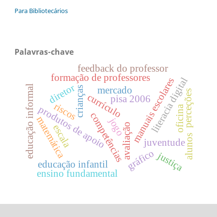
Para Bibliotecários
Palavras-chave
feedback do professor
formação de professores
manuais escolares
literacia digital
diretor
educação informal
crianças
mercado
perceções
currículo
pisa 2006
riscos
produtos de apoio
oficina
competências
matemática
jogo
avaliação
escala
alunos
juventude
gráfico
justiça
educação infantil
ensino fundamental