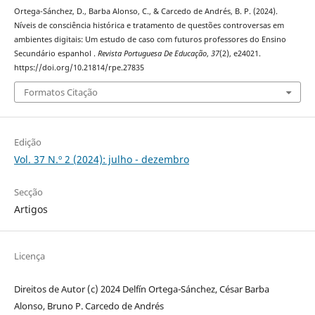
Ortega-Sánchez, D., Barba Alonso, C., & Carcedo de Andrés, B. P. (2024).
Níveis de consciência histórica e tratamento de questões controversas em
ambientes digitais: Um estudo de caso com futuros professores do Ensino
Secundário espanhol .
Revista Portuguesa De Educação
,
37
(2), e24021.
https://doi.org/10.21814/rpe.27835
Formatos Citação
Edição
Vol. 37 N.º 2 (2024): julho - dezembro
Secção
Artigos
Licença
Direitos de Autor (c) 2024 Delfín Ortega-Sánchez, César Barba
Alonso, Bruno P. Carcedo de Andrés