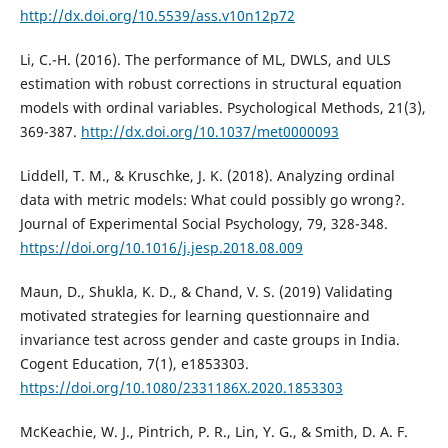
http://dx.doi.org/10.5539/ass.v10n12p72
Li, C.-H. (2016). The performance of ML, DWLS, and ULS
estimation with robust corrections in structural equation
models with ordinal variables. Psychological Methods, 21(3),
369-387.
http://dx.doi.org/10.1037/met0000093
Liddell, T. M., & Kruschke, J. K. (2018). Analyzing ordinal
data with metric models: What could possibly go wrong?.
Journal of Experimental Social Psychology, 79, 328-348.
https://doi.org/10.1016/j.jesp.2018.08.009
Maun, D., Shukla, K. D., & Chand, V. S. (2019) Validating
motivated strategies for learning questionnaire and
invariance test across gender and caste groups in India.
Cogent Education, 7(1), e1853303.
https://doi.org/10.1080/2331186X.2020.1853303
McKeachie, W. J., Pintrich, P. R., Lin, Y. G., & Smith, D. A. F.