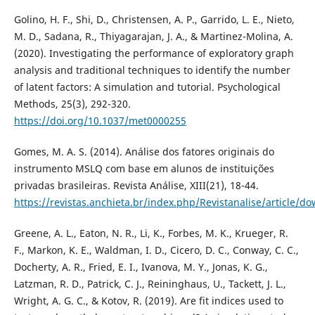
Golino, H. F., Shi, D., Christensen, A. P., Garrido, L. E., Nieto,
M. D., Sadana, R., Thiyagarajan, J. A., & Martinez-Molina, A.
(2020). Investigating the performance of exploratory graph
analysis and traditional techniques to identify the number
of latent factors: A simulation and tutorial. Psychological
Methods, 25(3), 292-320.
https://doi.org/10.1037/met0000255
Gomes, M. A. S. (2014). Análise dos fatores originais do
instrumento MSLQ com base em alunos de instituições
privadas brasileiras. Revista Análise, XIII(21), 18-44.
https://revistas.anchieta.br/index.php/Revistanalise/article/
Greene, A. L., Eaton, N. R., Li, K., Forbes, M. K., Krueger, R.
F., Markon, K. E., Waldman, I. D., Cicero, D. C., Conway, C. C.,
Docherty, A. R., Fried, E. I., Ivanova, M. Y., Jonas, K. G.,
Latzman, R. D., Patrick, C. J., Reininghaus, U., Tackett, J. L.,
Wright, A. G. C., & Kotov, R. (2019). Are fit indices used to