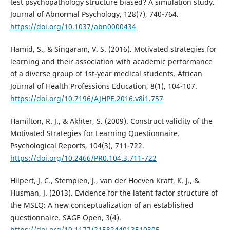
test psychopathology structure biased? A simulation study.
Journal of Abnormal Psychology, 128(7), 740-764.
https://doi.org/10.1037/abn0000434
Hamid, S., & Singaram, V. S. (2016). Motivated strategies for
learning and their association with academic performance
of a diverse group of 1st-year medical students. African
Journal of Health Professions Education, 8(1), 104-107.
https://doi.org/10.7196/AJHPE.2016.v8i1.757
Hamilton, R. J., & Akhter, S. (2009). Construct validity of the
Motivated Strategies for Learning Questionnaire.
Psychological Reports, 104(3), 711-722.
https://doi.org/10.2466/PR0.104.3.711-722
Hilpert, J. C., Stempien, J., van der Hoeven Kraft, K. J., &
Husman, J. (2013). Evidence for the latent factor structure of
the MSLQ: A new conceptualization of an established
questionnaire. SAGE Open, 3(4).
https://doi.org/10.1177/2158244013510305