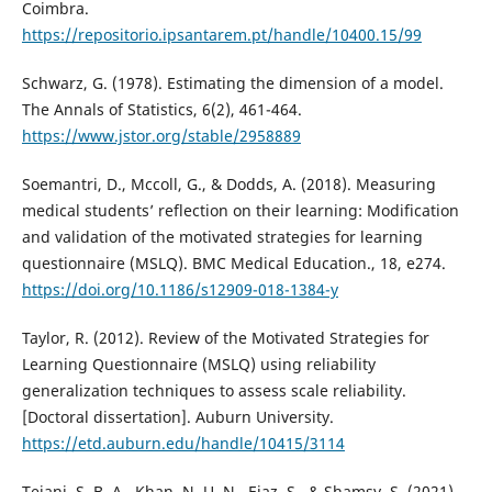
Coimbra.
https://repositorio.ipsantarem.pt/handle/10400.15/99
Schwarz, G. (1978). Estimating the dimension of a model.
The Annals of Statistics, 6(2), 461-464.
https://www.jstor.org/stable/2958889
Soemantri, D., Mccoll, G., & Dodds, A. (2018). Measuring
medical students’ reflection on their learning: Modification
and validation of the motivated strategies for learning
questionnaire (MSLQ). BMC Medical Education., 18, e274.
https://doi.org/10.1186/s12909-018-1384-y
Taylor, R. (2012). Review of the Motivated Strategies for
Learning Questionnaire (MSLQ) using reliability
generalization techniques to assess scale reliability.
[Doctoral dissertation]. Auburn University.
https://etd.auburn.edu/handle/10415/3114
Tejani, S. B. A., Khan, N. U. N., Ejaz, S., & Shamsy, S. (2021).