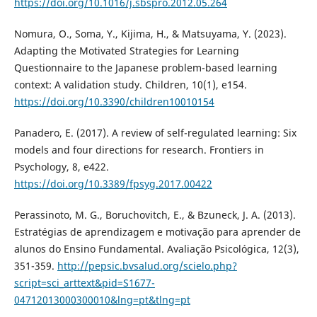
https://doi.org/10.1016/j.sbspro.2012.05.264
Nomura, O., Soma, Y., Kijima, H., & Matsuyama, Y. (2023).
Adapting the Motivated Strategies for Learning
Questionnaire to the Japanese problem-based learning
context: A validation study. Children, 10(1), e154.
https://doi.org/10.3390/children10010154
Panadero, E. (2017). A review of self-regulated learning: Six
models and four directions for research. Frontiers in
Psychology, 8, e422.
https://doi.org/10.3389/fpsyg.2017.00422
Perassinoto, M. G., Boruchovitch, E., & Bzuneck, J. A. (2013).
Estratégias de aprendizagem e motivação para aprender de
alunos do Ensino Fundamental. Avaliação Psicológica, 12(3),
351-359.
http://pepsic.bvsalud.org/scielo.php?
script=sci_arttext&pid=S1677-
04712013000300010&lng=pt&tlng=pt