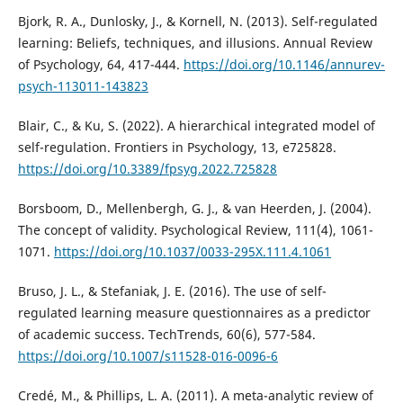
Bjork, R. A., Dunlosky, J., & Kornell, N. (2013). Self-regulated
learning: Beliefs, techniques, and illusions. Annual Review
of Psychology, 64, 417-444.
https://doi.org/10.1146/annurev-
psych-113011-143823
Blair, C., & Ku, S. (2022). A hierarchical integrated model of
self-regulation. Frontiers in Psychology, 13, e725828.
https://doi.org/10.3389/fpsyg.2022.725828
Borsboom, D., Mellenbergh, G. J., & van Heerden, J. (2004).
The concept of validity. Psychological Review, 111(4), 1061-
1071.
https://doi.org/10.1037/0033-295X.111.4.1061
Bruso, J. L., & Stefaniak, J. E. (2016). The use of self-
regulated learning measure questionnaires as a predictor
of academic success. TechTrends, 60(6), 577-584.
https://doi.org/10.1007/s11528-016-0096-6
Credé, M., & Phillips, L. A. (2011). A meta-analytic review of