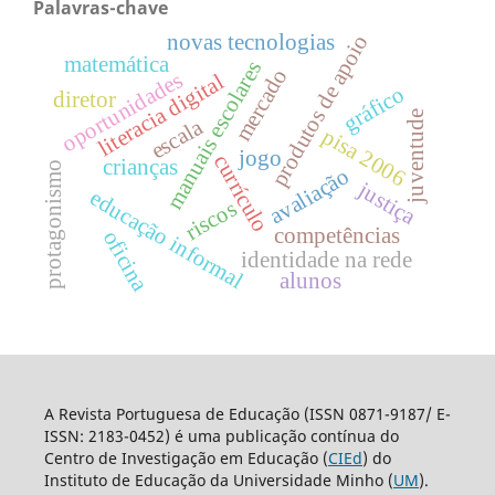
Palavras-chave
novas tecnologias
produtos de apoio
matemática
manuais escolares
mercado
oportunidades
literacia digital
gráfico
diretor
juventude
escala
pisa 2006
jogo
currículo
crianças
protagonismo
avaliação
justiça
educação informal
riscos
competências
oficina
identidade na rede
alunos
A Revista Portuguesa de Educação (ISSN 0871-9187/ E-
ISSN: 2183-0452) é uma publicação contínua do
Centro de Investigação em Educação (
CIEd
) do
Instituto de Educação da Universidade Minho (
UM
).