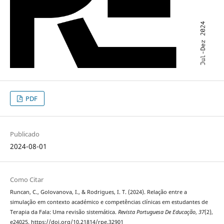
PDF
Publicado
2024-08-01
Como Citar
Runcan, C., Golovanova, I., & Rodrigues, I. T. (2024). Relação entre a
simulação em contexto académico e competências clínicas em estudantes de
Terapia da Fala: Uma revisão sistemática.
Revista Portuguesa De Educação
,
37
(2),
e24025. https://doi.org/10.21814/rpe.32901