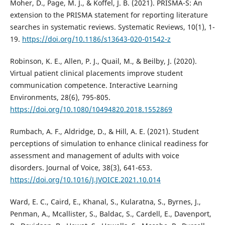
Moher, D., Page, M. J., & Koffel, J. B. (2021). PRISMA-S: An
extension to the PRISMA statement for reporting literature
searches in systematic reviews. Systematic Reviews, 10(1), 1-
19.
https://doi.org/10.1186/s13643-020-01542-z
Robinson, K. E., Allen, P. J., Quail, M., & Beilby, J. (2020).
Virtual patient clinical placements improve student
communication competence. Interactive Learning
Environments, 28(6), 795-805.
https://doi.org/10.1080/10494820.2018.1552869
Rumbach, A. F., Aldridge, D., & Hill, A. E. (2021). Student
perceptions of simulation to enhance clinical readiness for
assessment and management of adults with voice
disorders. Journal of Voice, 38(3), 641-653.
https://doi.org/10.1016/J.JVOICE.2021.10.014
Ward, E. C., Caird, E., Khanal, S., Kularatna, S., Byrnes, J.,
Penman, A., Mcallister, S., Baldac, S., Cardell, E., Davenport,