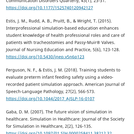
Communication Disorders Quarterly, 43(1), 23-31.
https://doi.org/10.1177/1525740120942127
Estis, J. M., Rudd, A. B., Pruitt, B., & Wright, T. (2015).
Interprofessional simulation-based education enhances
student knowledge of health professional roles and care of
patients with tracheostomies and Passy-Muir® Valves.
Journal of Nursing Education and Practice, 5(6), 123-128.
https://doi.org/10.5430/jnep.v5n6p123
Ferguson, N. F., & Estis, J. M. (2018). Training students to
evaluate preterm infant feeding safety using a video-
recorded patient simulation approach. American Journal of
Speech-Language Pathology, 27(2), 566-573.
https://doi.org/10.1044/2017_AJSLP-16-0107
Gaba, D. M. (2007). The future vision of simulation in
healthcare. Simulation in Healthcare: Journal of the Society
for Simulation in Healthcare, 2(2), 126-135.
https://doi.org/10.1097/01.SIH.0000258411.38212.32