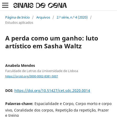
Página de Início
/
Arquivos
/
2.ª série, n.º 4 (2020)
/
Estudos aplicados
A perda como um ganho: luto
artístico em Sasha Waltz
Anabela Mendes
Faculdade de Letras da Universidade de Lisboa
https://orcid.org/0000-0002-8381-5007
DOI:
https://doi.org/10.51427/cet.sdc.2020.0014
Palavras-chave:
Espacialidade e Corpo, Corpo morto e corpo
vivo, Coralidade dos corpos, Repetição da repetição, Prazer
e treino