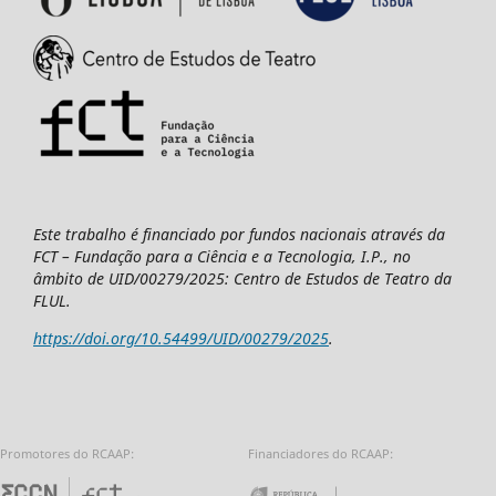
Este trabalho é financiado por fundos nacionais através da
FCT – Fundação para a Ciência e a Tecnologia, I.P., no
âmbito de UID/00279/2025: Centro de Estudos de Teatro da
FLUL.
https://doi.org/10.54499/UID/00279/2025
.
Promotores do RCAAP:
Financiadores do RCAAP:
Fundação para a Ciência e a Tecnologia - 
Repúbl