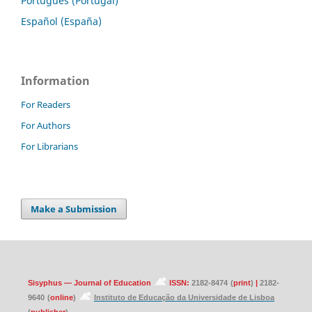
Português (Portugal)
Español (España)
Information
For Readers
For Authors
For Librarians
Make a Submission
Sisyphus — Journal of Education
ISSN:
2182-8474
(
print
)
|
2182-
9640
(
online
)
Instituto de Educação da Universidade de Lisboa