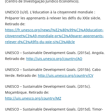
(Centro de Investigação Jurídico Económico).
UNESCO (s/d). L’éducation à la citoyenneté mondiale :
Préparer les apprenants à relever les défis du XXIe siècle.
Retirado de:
https://fr.unesco.org/news/l%E2%80%99%C3%A9ducation-
citoyennet%C3%A9-mondiale-pr%C3%A9parer-apprenants-
relever-d%C3%A9fis-du-xxie-si%C3%A8cle
UNESCO – Sustainable Development Goals. (2015a). Angola.
Retirado de:
http://uis.unesco.org/country/AO
UNESCO – Sustainable Development Goals. (2015b). Cabo
Verde. Retirado de:
http://uis.unesco.org/country/CV
UNESCO – Sustainable Development Goals. (2015c).
Moçambique. Retirado de:
http://uis.unesco.org/country/MZ
UNESCO – Sustainable Development Goals. (2015d). Timor-