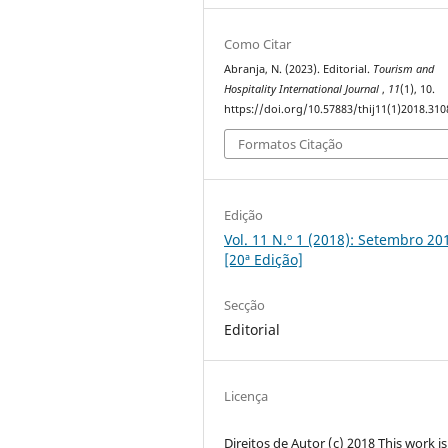
Como Citar
Abranja, N. (2023). Editorial.
Tourism and
Hospitality International Journal
,
11
(1), 10.
https://doi.org/10.57883/thij11(1)2018.310
Formatos Citação
Edição
Vol. 11 N.º 1 (2018): Setembro 20
[20ª Edição]
Secção
Editorial
Licença
Direitos de Autor (c) 2018 This work is