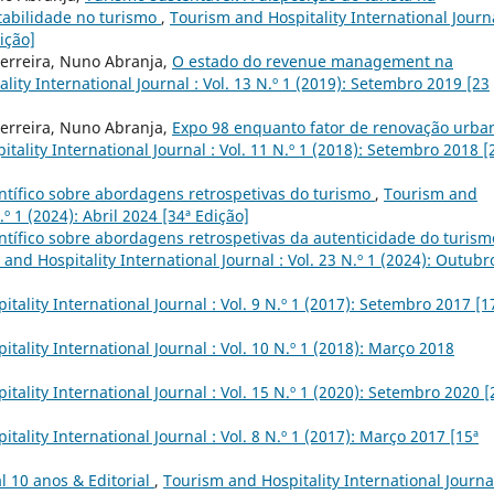
tabilidade no turismo
,
Tourism and Hospitality International Journa
ição]
Ferreira, Nuno Abranja,
O estado do revenue management na
lity International Journal : Vol. 13 N.º 1 (2019): Setembro 2019 [23
Ferreira, Nuno Abranja,
Expo 98 enquanto fator de renovação urba
tality International Journal : Vol. 11 N.º 1 (2018): Setembro 2018 [
entífico sobre abordagens retrospetivas do turismo
,
Tourism and
.º 1 (2024): Abril 2024 [34ª Edição]
ntífico sobre abordagens retrospetivas da autenticidade do turism
and Hospitality International Journal : Vol. 23 N.º 1 (2024): Outubr
tality International Journal : Vol. 9 N.º 1 (2017): Setembro 2017 [1
tality International Journal : Vol. 10 N.º 1 (2018): Março 2018
tality International Journal : Vol. 15 N.º 1 (2020): Setembro 2020 [
tality International Journal : Vol. 8 N.º 1 (2017): Março 2017 [15ª
l 10 anos & Editorial
,
Tourism and Hospitality International Journal