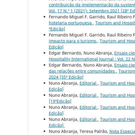
contribuição da implementação da susten
Vol. 17 N.º 1 (2021): Setembro 2021 [28ª Ed
Fernando Miguel F. Garrido, Raul Ribeiro 
hotelaria portuguesa
,
Tourism and Hospita
ªEdição]
Fernando Miguel F. Garrido, Raul Ribeiro 
impacto para o turismo
,
Tourism and Hospi
Edição]
Edgar Bernardo, Nuno Abranja,
Ensaio ci
Hospitality International Journal : Vol. 22 N
Edgar Bernardo, Nuno Abranja,
Ensaio cie
das relações entre comunidades
,
Tourism 
2024 [35ª Edição]
Nuno Abranja,
Editorial
,
Tourism and Hospi
Edição]
Nuno Abranja,
Editorial
,
Tourism and Hospi
[19ªEdição]
Nuno Abranja,
Editorial
,
Tourism and Hospi
Edição]
Nuno Abranja,
Editorial
,
Tourism and Hospi
Edição]
Nuno Abranja, Teresa Palrão,
Nota Especia