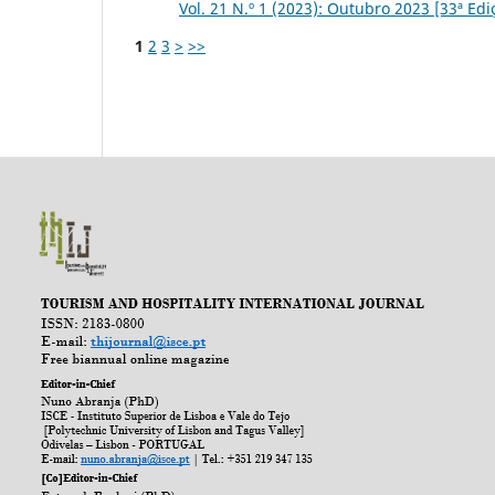
Vol. 21 N.º 1 (2023): Outubro 2023 [33ª Edi
1
2
3
>
>>