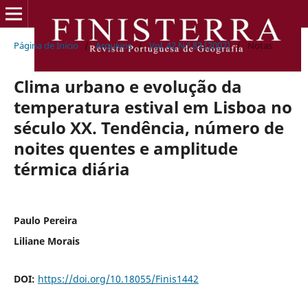
Página de Início
/
Arquivos
/
Vol. 42 N.º 83 (2007)
/
Notas
Clima urbano e evolução da
temperatura estival em Lisboa no
século XX. Tendência, número de
noites quentes e amplitude
térmica diária
Paulo Pereira
Liliane Morais
DOI:
https://doi.org/10.18055/Finis1442