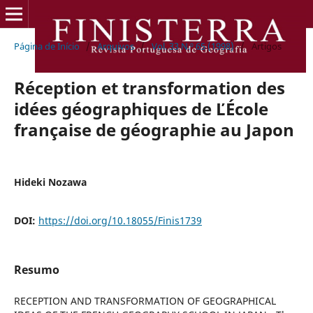
Página de Início
/
Arquivos
/
Vol. 33 N.º 65 (1998)
/
Artigos
Réception et transformation des
idées géographiques de ĽÉcole
française de géographie au Japon
Hideki Nozawa
DOI:
https://doi.org/10.18055/Finis1739
Resumo
RECEPTION AND TRANSFORMATION OF GEOGRAPHICAL