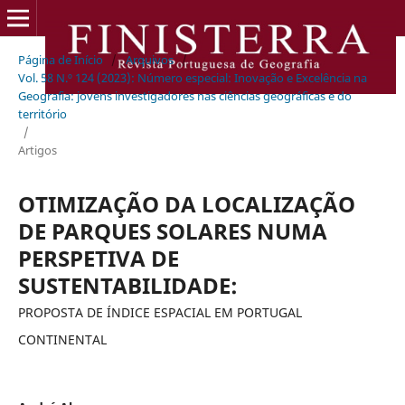
Página de Início
/
Arquivos
/
Vol. 58 N.º 124 (2023): Número especial: Inovação e Excelência na
Geografia: jovens investigadores nas ciências geográficas e do
território
/
Artigos
OTIMIZAÇÃO DA LOCALIZAÇÃO
DE PARQUES SOLARES NUMA
PERSPETIVA DE
SUSTENTABILIDADE:
PROPOSTA DE ÍNDICE ESPACIAL EM PORTUGAL
CONTINENTAL