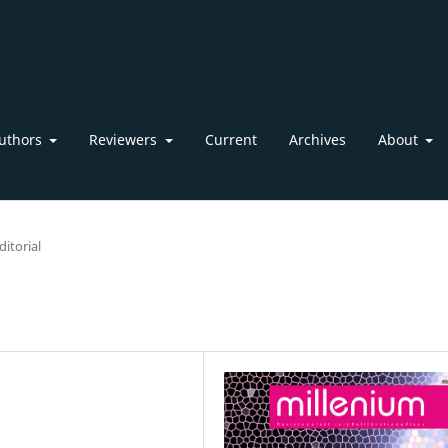
uthors
Reviewers
Current
Archives
About
ditorial