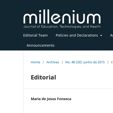
Editorial Team
Policies and Declarations
A
Announcements
Home
/
Archives
/
No. 48 (20): junho de 2015
/
E
Editorial
Maria de Jesus Fonseca