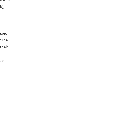
k),
aged
nline
 their
pact