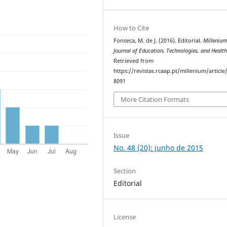
How to Cite
Fonseca, M. de J. (2016). Editorial.
Millenium
Journal of Education, Technologies, and Healt
Retrieved from
https://revistas.rcaap.pt/millenium/article
8091
More Citation Formats
Issue
No. 48 (20): junho de 2015
Section
Editorial
License