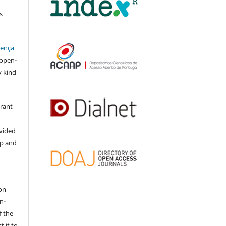
s
cença
l open-
y kind
grant
ovided
ip and
on
n-
f the
t it to