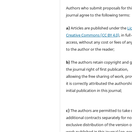
Authors who submit proposals for thi
journal agree to the following terms:
a)
Articles are published under the
Li
Creative Commons (CC BY 4.0)
, in ful
access, without any cost or fees of an
to the author or the reader;
b)
The authors retain copyright and 
the journal right of first publication,
allowing the free sharing of work, pr
it is correctly attributed the authorsh
initial publication in this journal;
c)
The authors are permitted to take 
additional contracts separately for no
exclusive distribution of the version o
work published in this journal (eg, pos