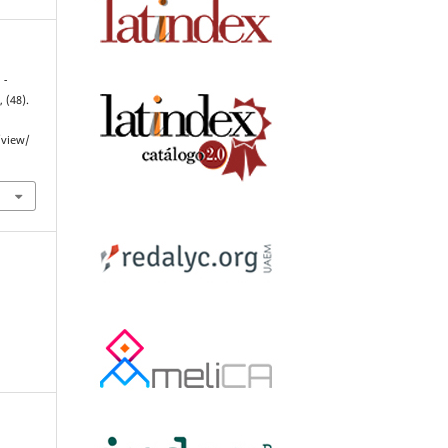
 -
h
, (48).
/view/