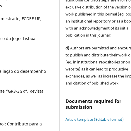
additional contracts separately for no
s
exclusive distribution of the version o
work published in this journal (eg, pos
e mestrado, FCDEF-UP,
an institutional repository or as a boo
with an acknowledgment of its initial
publication in this journal;
ico do Jogo. Lisboa:
d)
Authors are permitted and encour
to publish and distribute their work o
(eg, in institutional repositories or on
website) as it can lead to productive
Avaliação do desempenho
exchanges, as well as increase the im
and citation of published work
ste “GR3-3GR”. Revista
Documents required for
submission
Article template (Editable format)
bol: Contributo para a