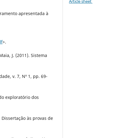
Article sheet
toramento apresentada à
df
>.
 Maia, J. (2011). Sistema
ade, v. 7, Nº 1, pp. 69-
udo exploratório dos
 Dissertação às provas de