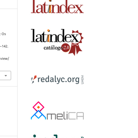
: Os
7–142.
/view/