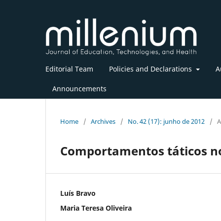
Editorial Team
Policies and Declarations
A
Announcements
Home
/
Archives
/
No. 42 (17): junho de 2012
/
A
Comportamentos táticos no 
Luís Bravo
Maria Teresa Oliveira