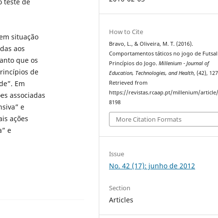
o teste de
How to Cite
em situação
Bravo, L., & Oliveira, M. T. (2016).
adas aos
Comportamentos táticos no jogo de Futsal
uanto que os
Princípios do Jogo.
Millenium - Journal of
rincípios de
Education, Technologies, and Health
, (42), 12
ade”. Em
Retrieved from
https://revistas.rcaap.pt/millenium/article
ões associadas
8198
nsiva” e
ais ações
More Citation Formats
a” e
Issue
No. 42 (17): junho de 2012
Section
Articles