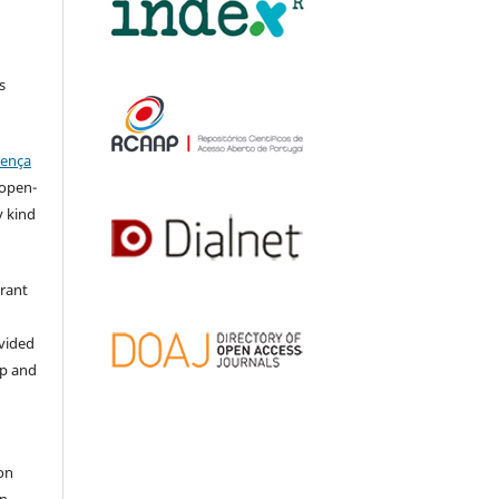
s
cença
l open-
y kind
grant
ovided
ip and
on