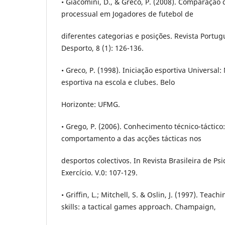
• Giacomini, D., & Greco, P. (2008). Comparação
processual em Jogadores de futebol de
diferentes categorias e posições. Revista Portu
Desporto, 8 (1): 126-136.
• Greco, P. (1998). Iniciação esportiva Universal
esportiva na escola e clubes. Belo
Horizonte: UFMG.
• Grego, P. (2006). Conhecimento técnico-táctic
comportamento a das acções tácticas nos
desportos colectivos. In Revista Brasileira de Ps
Exercício. V.0: 107-129.
• Griffin, L.; Mitchell, S. & Oslin, J. (1997). Tea
skills: a tactical games approach. Champaign,