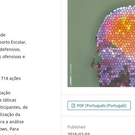
 de
orto Escolar,
 defensivo,
s ofensivas e
 714 ações
tação
 táticas
PDF (Português (Portugal))
icipantes, de
alização da
ra a análise
Published
dows. Para
2016-02-03