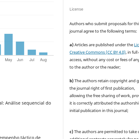
License
Authors who submit proposals for thi
journal agree to the following terms:
a)
Articles are published under the
Li
Creative Commons (CC BY 4.0)
, in ful
access, without any cost or fees of an
to the author or the reader;
b)
The authors retain copyright and 
the journal right of first publication,
allowing the free sharing of work, pr
al: Análise sequencial do
it is correctly attributed the authorsh
initial publication in this journal;
c)
The authors are permitted to take 
sempenho táctico de