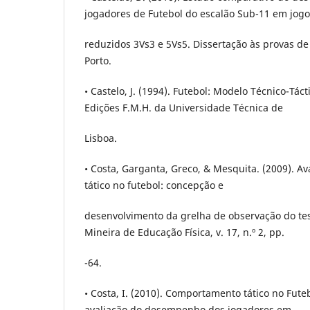
jogadores de Futebol do escalão Sub-11 em jogo
reduzidos 3Vs3 e 5Vs5. Dissertação às provas d
Porto.
• Castelo, J. (1994). Futebol: Modelo Técnico-Táct
Edições F.M.H. da Universidade Técnica de
Lisboa.
• Costa, Garganta, Greco, & Mesquita. (2009). 
tático no futebol: concepção e
desenvolvimento da grelha de observação do te
Mineira de Educação Física, v. 17, n.º 2, pp.
-64.
• Costa, I. (2010). Comportamento tático no Fute
avaliação do desempenho dos jogadores em