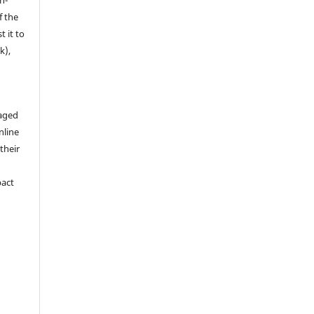
n-
f the
t it to
k),
aged
nline
 their
pact