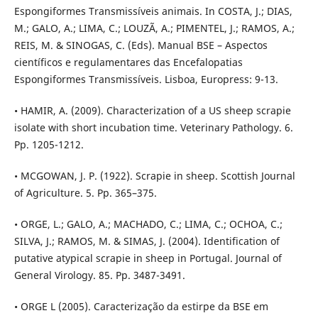
Espongiformes Transmissíveis animais. In COSTA, J.; DIAS,
M.; GALO, A.; LIMA, C.; LOUZÃ, A.; PIMENTEL, J.; RAMOS, A.;
REIS, M. & SINOGAS, C. (Eds). Manual BSE – Aspectos
científicos e regulamentares das Encefalopatias
Espongiformes Transmissíveis. Lisboa, Europress: 9-13.
• HAMIR, A. (2009). Characterization of a US sheep scrapie
isolate with short incubation time. Veterinary Pathology. 6.
Pp. 1205-1212.
• MCGOWAN, J. P. (1922). Scrapie in sheep. Scottish Journal
of Agriculture. 5. Pp. 365–375.
• ORGE, L.; GALO, A.; MACHADO, C.; LIMA, C.; OCHOA, C.;
SILVA, J.; RAMOS, M. & SIMAS, J. (2004). Identification of
putative atypical scrapie in sheep in Portugal. Journal of
General Virology. 85. Pp. 3487-3491.
• ORGE L (2005). Caracterização da estirpe da BSE em