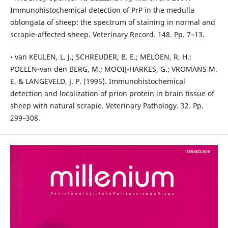
Immunohistochemical detection of PrP in the medulla
oblongata of sheep: the spectrum of staining in normal and
scrapie-affected sheep. Veterinary Record. 148. Pp. 7–13.
• van KEULEN, L. J.; SCHREUDER, B. E.; MELOEN, R. H.;
POELEN-van den BERG, M.; MOOIJ-HARKES, G.; VROMANS M.
E. & LANGEVELD, J. P. (1995). Immunohistochemical
detection and localization of prion protein in brain tissue of
sheep with natural scrapie. Veterinary Pathology. 32. Pp.
299–308.