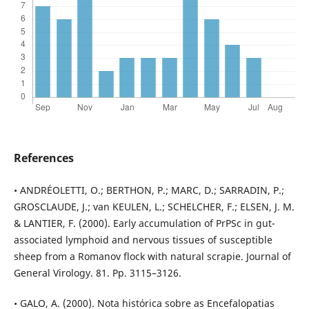
References
• ANDRÉOLETTI, O.; BERTHON, P.; MARC, D.; SARRADIN, P.;
GROSCLAUDE, J.; van KEULEN, L.; SCHELCHER, F.; ELSEN, J. M.
& LANTIER, F. (2000). Early accumulation of PrPSc in gut-
associated lymphoid and nervous tissues of susceptible
sheep from a Romanov flock with natural scrapie. Journal of
General Virology. 81. Pp. 3115–3126.
• GALO, A. (2000). Nota histórica sobre as Encefalopatias