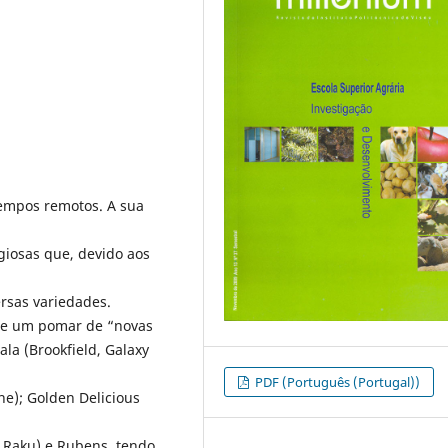
 tempos remotos. A sua
igiosas que, devido aos
ersas variedades.
 de um pomar de “novas
la (Brookfield, Galaxy
PDF (Português (Portugal))
ne); Golden Delicious
ku Raku) e Rubens, tendo