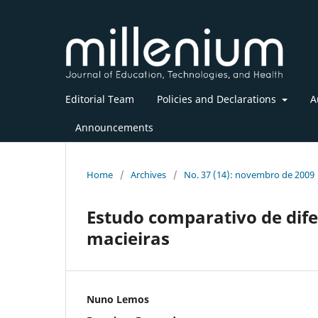
Editorial Team
Policies and Declarations
A
Announcements
Home
/
Archives
/
No. 37 (14): novembro de 2009
Estudo comparativo de dife
macieiras
Nuno Lemos