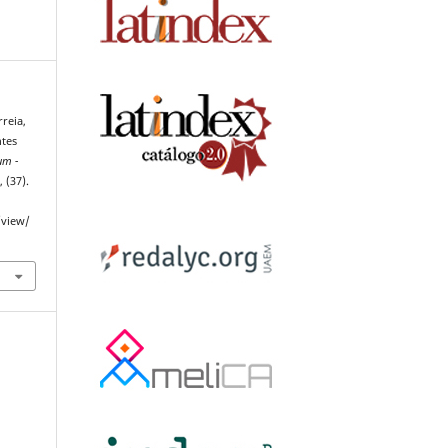
rreia,
ntes
um -
h
, (37).
/view/