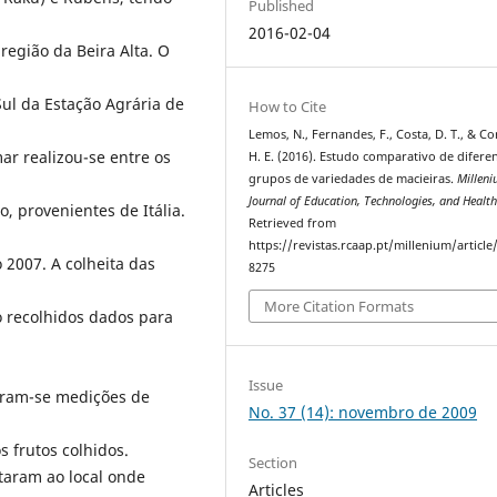
Published
2016-02-04
região da Beira Alta. O
Sul da Estação Agrária de
How to Cite
Lemos, N., Fernandes, F., Costa, D. T., & Co
ar realizou-se entre os
H. E. (2016). Estudo comparativo de difere
grupos de variedades de macieiras.
Milleni
Journal of Education, Technologies, and Healt
, provenientes de Itália.
Retrieved from
https://revistas.rcaap.pt/millenium/article
 2007. A colheita das
8275
More Citation Formats
o recolhidos dados para
Issue
zaram-se medições de
No. 37 (14): novembro de 2009
 frutos colhidos.
Section
taram ao local onde
Articles