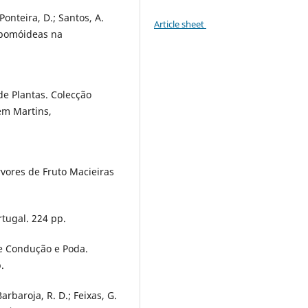
Ponteira, D.; Santos, A.
Article sheet
 pomóideas na
de Plantas. Colecção
em Martins,
rvores de Fruto Macieiras
tugal. 224 pp.
de Condução e Poda.
.
Barbaroja, R. D.; Feixas, G.