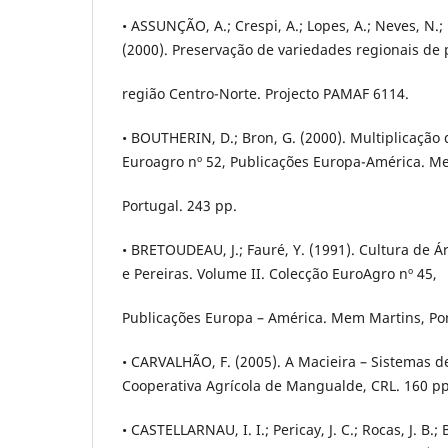
• ASSUNÇÃO, A.; Crespi, A.; Lopes, A.; Neves, N.; 
(2000). Preservação de variedades regionais de
região Centro-Norte. Projecto PAMAF 6114.
• BOUTHERIN, D.; Bron, G. (2000). Multiplicação 
Euroagro nº 52, Publicações Europa-América. M
Portugal. 243 pp.
• BRETOUDEAU, J.; Fauré, Y. (1991). Cultura de Á
e Pereiras. Volume II. Colecção EuroAgro nº 45,
Publicações Europa – América. Mem Martins, Por
• CARVALHÃO, F. (2005). A Macieira – Sistemas 
Cooperativa Agrícola de Mangualde, CRL. 160 pp
• CASTELLARNAU, I. I.; Pericay, J. C.; Rocas, J. B.; 