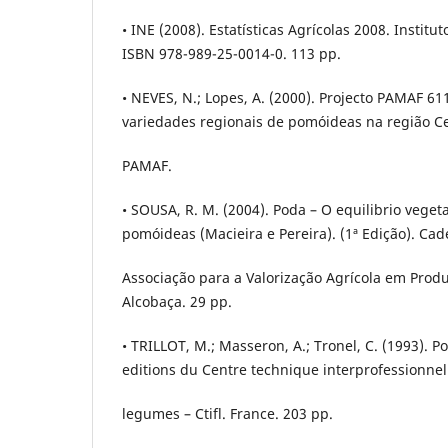
• INE (2008). Estatísticas Agrícolas 2008. Institut
ISBN 978-989-25-0014-0. 113 pp.
• NEVES, N.; Lopes, A. (2000). Projecto PAMAF 61
variedades regionais de pomóideas na região C
PAMAF.
• SOUSA, R. M. (2004). Poda – O equilibrio veget
pomóideas (Macieira e Pereira). (1ª Edição). Cad
Associação para a Valorização Agrícola em Prod
Alcobaça. 29 pp.
• TRILLOT, M.; Masseron, A.; Tronel, C. (1993). P
editions du Centre technique interprofessionnel 
legumes – Ctifl. France. 203 pp.