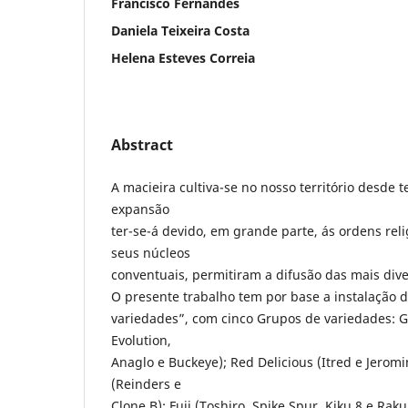
Francisco Fernandes
Daniela Teixeira Costa
Helena Esteves Correia
Abstract
A macieira cultiva-se no nosso território desde
expansão
ter-se-á devido, em grande parte, ás ordens rel
seus núcleos
conventuais, permitiram a difusão das mais div
O presente trabalho tem por base a instalação
variedades”, com cinco Grupos de variedades: Ga
Evolution,
Anaglo e Buckeye); Red Delicious (Itred e Jeromi
(Reinders e
Clone B); Fuji (Toshiro, Spike Spur, Kiku 8 e Ra