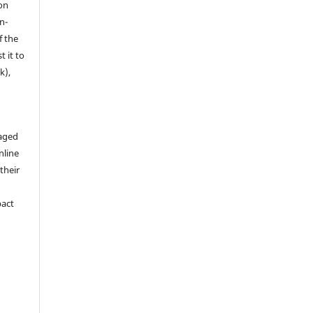
on
n-
f the
t it to
k),
aged
nline
 their
pact