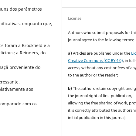
lguns dos parâmetros
License
nificativas, enquanto que,
Authors who submit proposals for thi
journal agree to the following terms:
s foram a Brookfield e a
licious; a Reinders, do
a)
Articles are published under the
Li
Creative Commons (CC BY 4.0)
, in ful
maçã proveniente do
access, without any cost or fees of an
to the author or the reader;
eressante.
b)
The authors retain copyright and 
elativamente aos
the journal right of first publication,
allowing the free sharing of work, pr
comparado com os
it is correctly attributed the authorsh
initial publication in this journal;