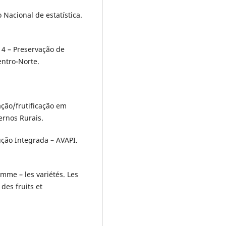
o Nacional de estatística.
14 – Preservação de
entro-Norte.
ação/frutificação em
ernos Rurais.
ução Integrada – AVAPI.
omme – les variétés. Les
des fruits et