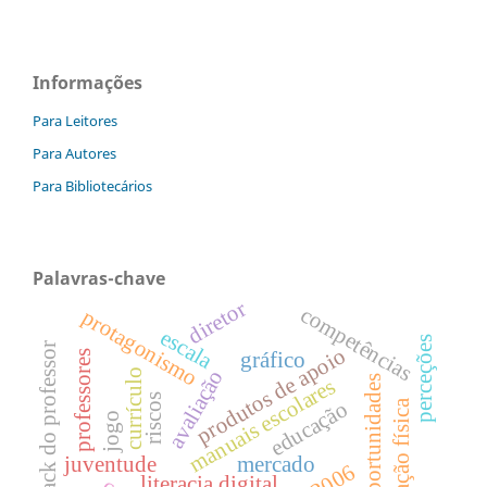
Informações
Para Leitores
Para Autores
Para Bibliotecários
Palavras-chave
diretor
competências
protagonismo
escala
perceções
feedback do professor
produtos de apoio
gráfico
professores
avaliação
currículo
oportunidades
manuais escolares
riscos
educação
educação física
jogo
juventude
mercado
literacia digital