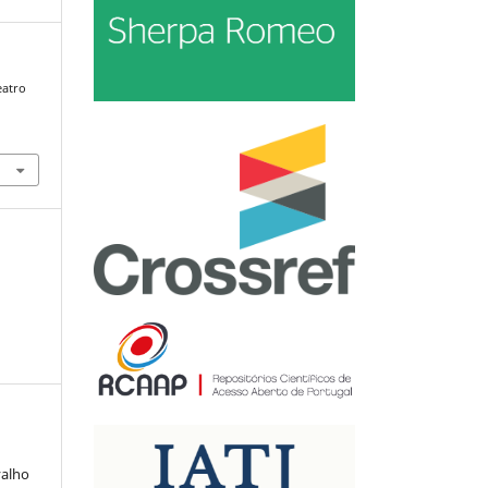
eatro
valho