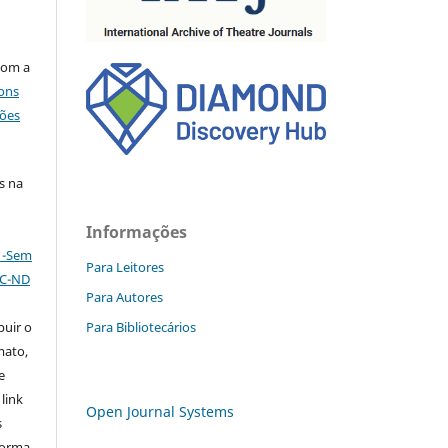
com a
ons
ções
s na
Informações
l -Sem
Para Leitores
NC-ND
Para Autores
Para Bibliotecários
buir o
mato,
e
 link
Open Journal Systems
s
forma