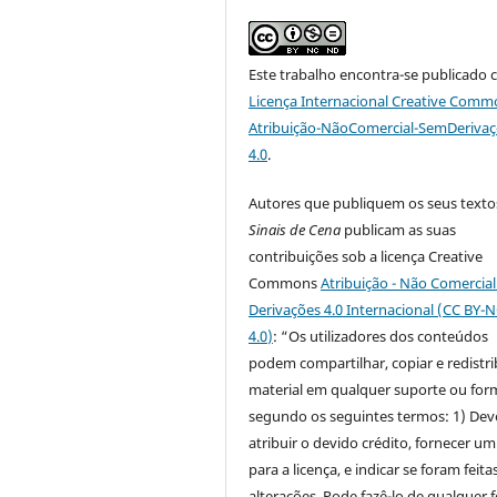
Este trabalho encontra-se publicado 
Licença Internacional Creative Comm
Atribuição-NãoComercial-SemDeriva
4.0
.
Autores que publiquem os seus texto
Sinais de Cena
publicam as suas
contribuições sob a licença Creative
Commons
Atribuição - Não Comercia
Derivações 4.0 Internacional (CC BY-
4.0
)
: “Os utilizadores dos conteúdos
podem compartilhar, copiar e redistri
material em qualquer suporte ou for
segundo os seguintes termos: 1) Dev
atribuir o devido crédito, fornecer um
para a licença, e indicar se foram feita
alterações. Pode fazê-lo de qualquer 