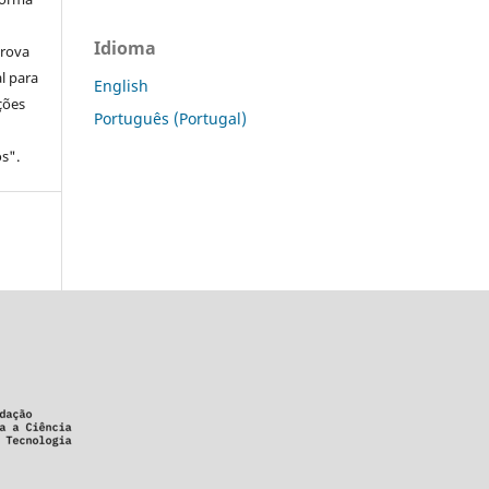
Idioma
prova
l para
English
ções
Português (Portugal)
s".