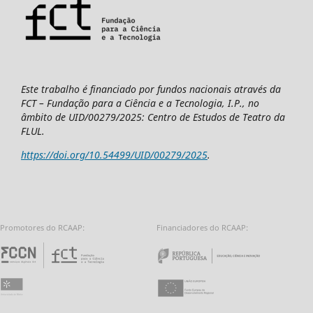
Este trabalho é financiado por fundos nacionais através da
FCT – Fundação para a Ciência e a Tecnologia, I.P., no
âmbito de UID/00279/2025: Centro de Estudos de Teatro da
FLUL.
https://doi.org/10.54499/UID/00279/2025
.
Promotores do RCAAP:
Financiadores do RCAAP:
Fundação para a Ciência e a Tecnologia - 
Repúbl
Universidade do Minho
União Europeia