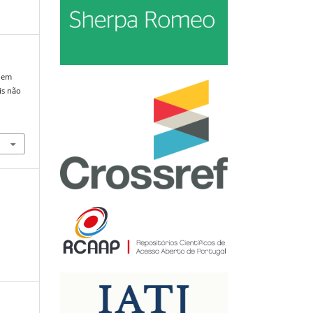
 em
is não