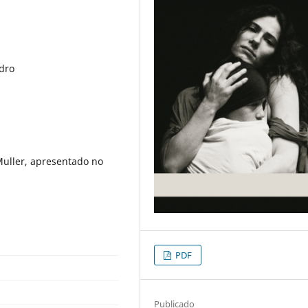
edro
Muller, apresentado no
PDF
Publicado