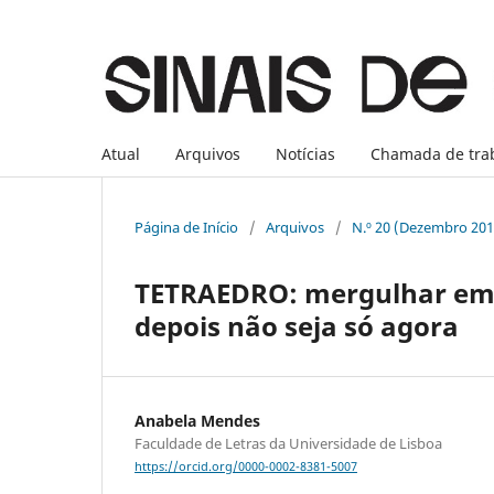
Atual
Arquivos
Notícias
Chamada de tra
Página de Início
/
Arquivos
/
N.º 20 (Dezembro 201
TETRAEDRO: mergulhar em d
depois não seja só agora
Anabela Mendes
Faculdade de Letras da Universidade de Lisboa
https://orcid.org/0000-0002-8381-5007