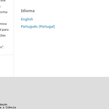
 link
s
Idioma
forma
English
prova
Português (Portugal)
l para
ções
s".