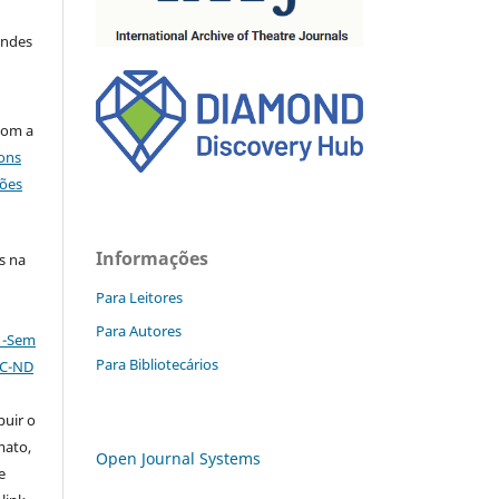
endes
com a
ons
ções
Informações
s na
Para Leitores
Para Autores
l -Sem
Para Bibliotecários
NC-ND
buir o
mato,
Open Journal Systems
e