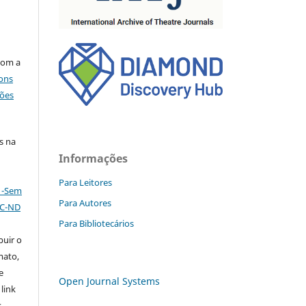
com a
ons
ções
s na
Informações
Para Leitores
l -Sem
Para Autores
NC-ND
Para Bibliotecários
buir o
mato,
e
Open Journal Systems
 link
s