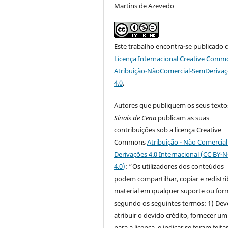
Martins de Azevedo
Este trabalho encontra-se publicado 
Licença Internacional Creative Comm
Atribuição-NãoComercial-SemDeriva
4.0
.
Autores que publiquem os seus texto
Sinais de Cena
publicam as suas
contribuições sob a licença Creative
Commons
Atribuição - Não Comercia
Derivações 4.0 Internacional (CC BY-
4.0
)
: “Os utilizadores dos conteúdos
podem compartilhar, copiar e redistri
material em qualquer suporte ou for
segundo os seguintes termos: 1) Dev
atribuir o devido crédito, fornecer um
para a licença, e indicar se foram feita