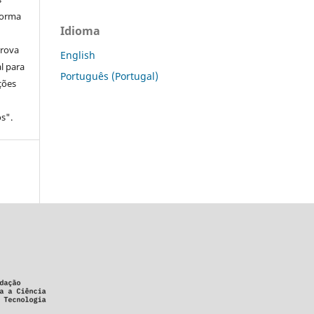
forma
Idioma
prova
English
l para
Português (Portugal)
ções
s".