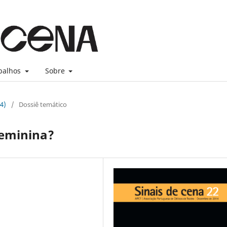
balhos
Sobre
4)
/
Dossiê temático
eminina?