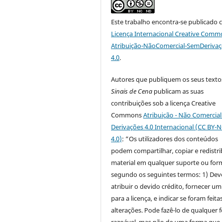
Este trabalho encontra-se publicado 
Licença Internacional Creative Comm
Atribuição-NãoComercial-SemDeriva
4.0
.
Autores que publiquem os seus texto
Sinais de Cena
publicam as suas
contribuições sob a licença Creative
Commons
Atribuição - Não Comercia
Derivações 4.0 Internacional (CC BY-
4.0
)
: “Os utilizadores dos conteúdos
podem compartilhar, copiar e redistri
material em qualquer suporte ou for
segundo os seguintes termos: 1) Dev
atribuir o devido crédito, fornecer um
para a licença, e indicar se foram feita
alterações. Pode fazê-lo de qualquer 