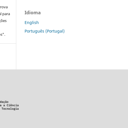
prova
Idioma
l para
ções
English
Português (Portugal)
s".