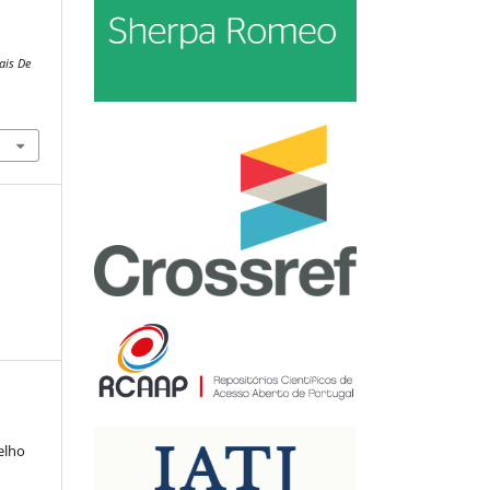
ais De
elho