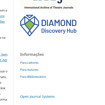
com a
ons
ções
s na
Informações
l -Sem
NC-ND
Para Leitores
Para Autores
buir o
Para Bibliotecários
mato,
e
 link
s
Open Journal Systems
forma