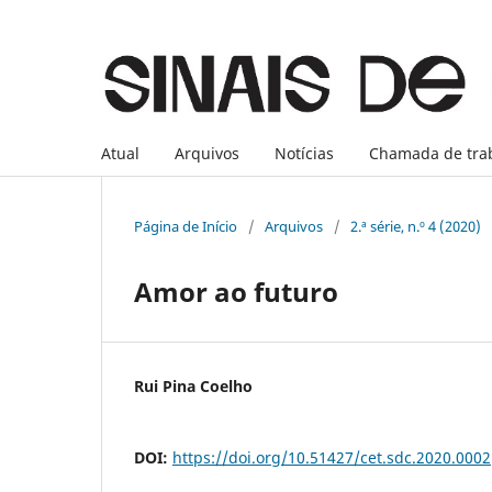
Atual
Arquivos
Notícias
Chamada de tra
Página de Início
/
Arquivos
/
2.ª série, n.º 4 (2020)
Amor ao futuro
Rui Pina Coelho
DOI:
https://doi.org/10.51427/cet.sdc.2020.0002