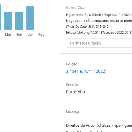
Como Citar
Figueiredo, F., & Ribeiro Baptista, P. (2022).
Nogueira - a série enquanto discurso mod
Sinais De Cena
,
3
(1), 319–340.
https://doi.org/10.51427/cet.sdc.2022.0018
Formatos Citação
Edição
3.ª série, n.º 1 (2022)
Secção
Portefólio
Licença
Direitos de Autor (c) 2022 Filipe Figue