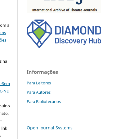
com a
ons
ções
s na
Informações
Para Leitores
l -Sem
NC-ND
Para Autores
Para Bibliotecários
buir o
mato,
e
Open Journal Systems
 link
s