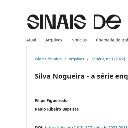
Atual
Arquivos
Notícias
Chamada de tra
Página de Início
/
Arquivos
/
3.ª série, n.º 1 (2022)
Silva Nogueira - a série e
Filipe Figueiredo
Paulo Ribeiro Baptista
DOI:
https://doi.org/10.51427/cet.sdc.2022.0018