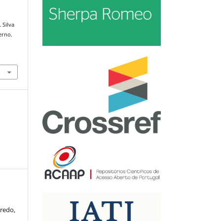
 Silva
erno.
iredo,