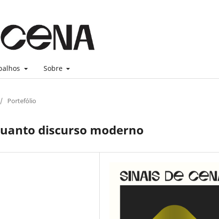
balhos
Sobre
/
Portefólio
nquanto discurso moderno