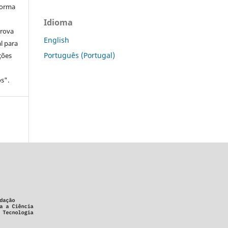
forma
Idioma
prova
English
l para
Português (Portugal)
ções
s".