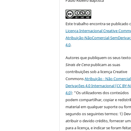
Paulo Ribeiro Baptista
Este trabalho encontra-se publicado 
Licença Internacional Creative Comm
Atribuição-NãoComercial-SemDeriva
4.0
.
Autores que publiquem os seus texto
Sinais de Cena
publicam as suas
contribuições sob a licença Creative
Commons
Atribuição - Não Comercia
Derivações 4.0 Internacional (CC BY-
4.0
)
: “Os utilizadores dos conteúdos
podem compartilhar, copiar e redistri
material em qualquer suporte ou for
segundo os seguintes termos: 1) Dev
atribuir o devido crédito, fornecer um
para a licença, e indicar se foram feita