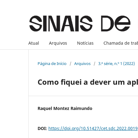
Atual
Arquivos
Notícias
Chamada de tra
Página de Início
/
Arquivos
/
3.ª série, n.º 1 (2022)
Como fiquei a dever um ap
Raquel Montez Raimundo
DOI:
https://doi.org/10.51427/cet.sdc.2022.0019