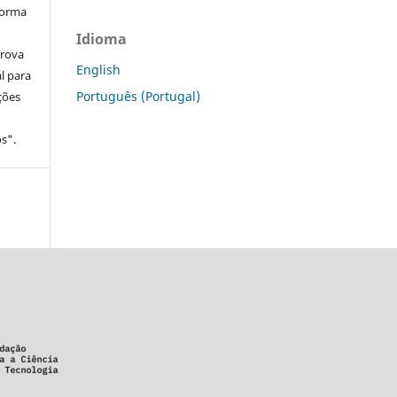
forma
Idioma
prova
English
l para
Português (Portugal)
ções
s".