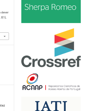
a dever
,
3
(1),
ntez