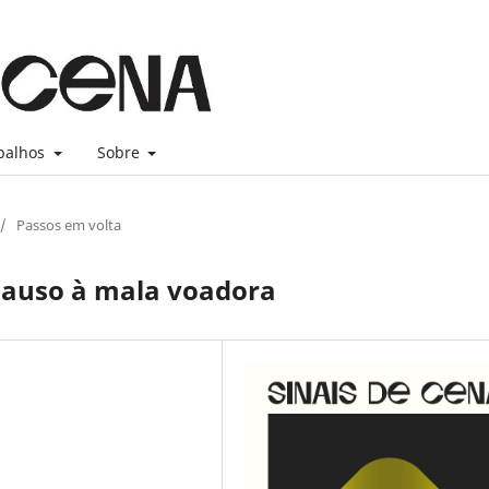
balhos
Sobre
/
Passos em volta
lauso à mala voadora