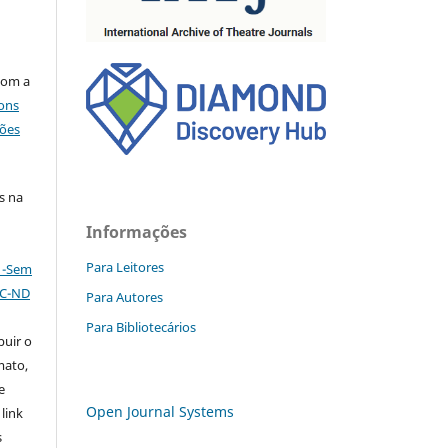
com a
ons
ções
s na
Informações
Para Leitores
l -Sem
NC-ND
Para Autores
Para Bibliotecários
buir o
mato,
e
Open Journal Systems
 link
s