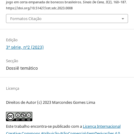
jogo em certa empanada de bonecos brasileiros.
Sinais De Cena
,
3
(2), 160–187.
https://doi.org/10.51427/cet.sdc.2023.0008
Formatos Citação
Edição
3ª série, nº2 (2023)
Secção
Dossiê temático
Licença
Direitos de Autor (c) 2023 Marcondes Gomes Lima
Este trabalho encontra-se publicado com a
Licença Internacional
Creative Commons Atribuição-NãoComercial-SemDerivações 4.0
.