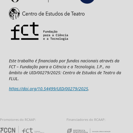
Este trabalho é financiado por fundos nacionais através da
FCT – Fundação para a Ciência e a Tecnologia, I.P., no
âmbito de UID/00279/2025: Centro de Estudos de Teatro da
FLUL.
https://doi.org/10.54499/UID/00279/2025
.
Promotores do RCAAP:
Financiadores do RCAAP:
Fundação para a Ciência e a Tecnologia - 
Repúbl