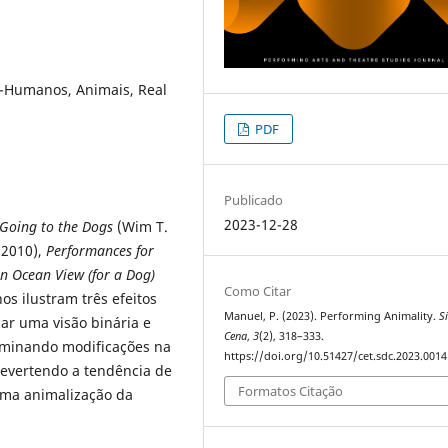
-Humanos, Animais, Real
PDF
Publicado
2023-12-28
Going to the Dogs
(Wim T.
 2010),
Performances for
n Ocean View (for a Dog)
Como Citar
s ilustram três efeitos
Manuel, P. (2023). Performing Animality.
S
 uma visão binária e
Cena
,
3
(2), 318–333.
minando modificações na
https://doi.org/10.51427/cet.sdc.2023.0014
revertendo a tendência de
Formatos Citação
ma animalização da