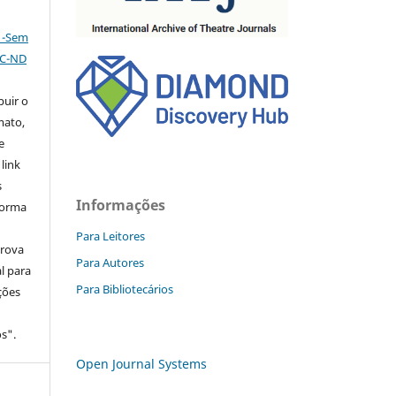
l -Sem
NC-ND
buir o
mato,
e
 link
s
Informações
forma
Para Leitores
prova
Para Autores
l para
Para Bibliotecários
ções
s".
Open Journal Systems