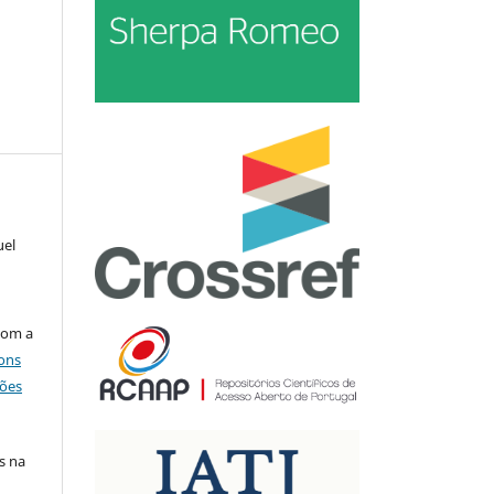
uel
com a
ons
ções
s na