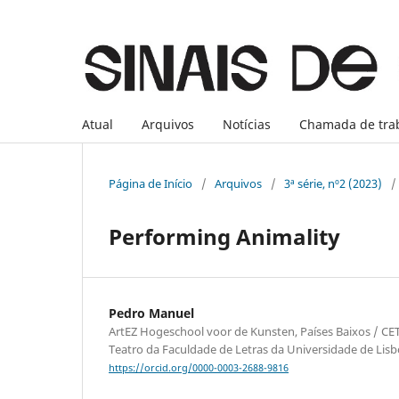
Atual
Arquivos
Notícias
Chamada de tra
Página de Início
/
Arquivos
/
3ª série, nº2 (2023)
/
Performing Animality
Pedro Manuel
ArtEZ Hogeschool voor de Kunsten, Países Baixos / CE
Teatro da Faculdade de Letras da Universidade de Lisb
https://orcid.org/0000-0003-2688-9816