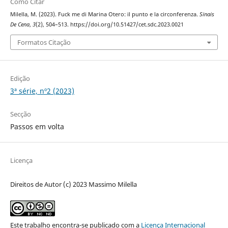
Como Citar
Milella, M. (2023). Fuck me di Marina Otero: il punto e la circonferenza.
Sinais
De Cena
,
3
(2), 504–513. https://doi.org/10.51427/cet.sdc.2023.0021
Formatos Citação
Edição
3ª série, nº2 (2023)
Secção
Passos em volta
Licença
Direitos de Autor (c) 2023 Massimo Milella
Este trabalho encontra-se publicado com a
Licença Internacional