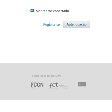
Manter-me conectado
Registar-se
Autenticação
Promotores do RCAAP:
Fundação para a Ciência 
Universidade