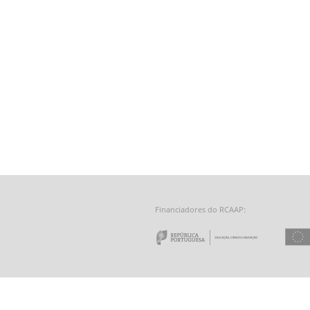
Financiadores do RCAAP:
e a Tecnologia - Fundação para a Computação Científica Nacional
 do Minho
Repúbl