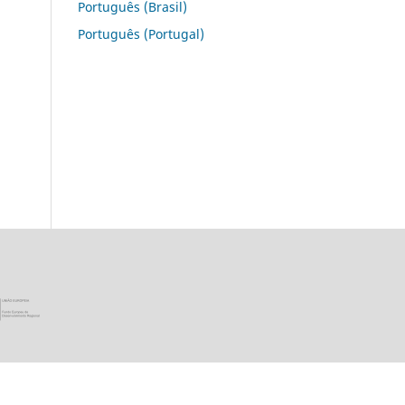
Português (Brasil)
Português (Portugal)
ica Portuguesa · Ministério da Ciência, Tecnologia e Ensino Super
União Europeia - Programa FEDER