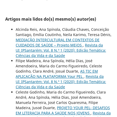
Artigos mais lidos do(s) mesmo(s) autor(es)
Alcinda Reis, Ana Spínola, Cláudia Chaves, Conceição
Santiago, Emília Coutinho, Neila Karimo, Teresa Dénis,
MEDIAÇÃO INTERCULTURAL EM CONTEXTOS DE
CUIDADOS DE SAÚDE – Projeto MEiOS
,
Revista da
UI_IPSantarém: Vol. 8 N.º 1 (2020): Edição Temática:
Ciências da Vida e da Saúde
Filipe Madeira, Ana Spínola, Hélia Dias, José
Amendoeira, Maria do Carmo Figueiredo, Celeste
Godinho, Clara André, Josué Duarte,
AS TIC EM
APLICAÇÃO NA PLATAFORMA Your PEL
,
Revista da
UI_IPSantarém: Vol. 8 N.º 1 (2020): Edição Temática:
Ciências da Vida e da Saúde
Celeste Godinho, Maria do Carmo Figueiredo, Clara
André, Ana Spínola, Hélia Dias, José Amendoeira,
Manuela Ferreira, José Carlos Quaresma, Filipe
Madeira, Jusoé Duarte,
PROJETO YOUR PEL- DESAFIOS
EM LITERACIA PARA A SAÚDE NOS JOVENS
,
Revista da