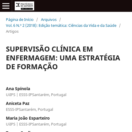
Página de Início
/
Arquivos
/
Vol. 6 N.º 2 (2018): Edição temática: Ciências da Vida e da Saúde
/
Artigos
SUPERVISÃO CLÍNICA EM
ENFERMAGEM: UMA ESTRATÉGIA
DE FORMAÇÃO
Ana Spínola
UiIPS | ESSS-IPSantarém, Portugal
Aniceta Paz
ESSS-IPSantarém, Portugal
Maria João Esparteiro
UiIPS | ESSS-IPSantarém, Portugal