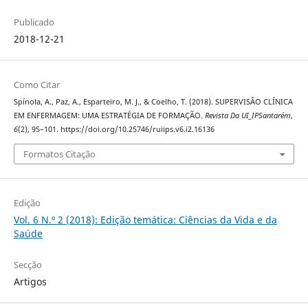
Publicado
2018-12-21
Como Citar
Spínola, A., Paz, A., Esparteiro, M. J., & Coelho, T. (2018). SUPERVISÃO CLÍNICA
EM ENFERMAGEM: UMA ESTRATÉGIA DE FORMAÇÃO.
Revista Da UI_IPSantarém
,
6
(2), 95–101. https://doi.org/10.25746/ruiips.v6.i2.16136
Formatos Citação
Edição
Vol. 6 N.º 2 (2018): Edição temática: Ciências da Vida e da
Saúde
Secção
Artigos