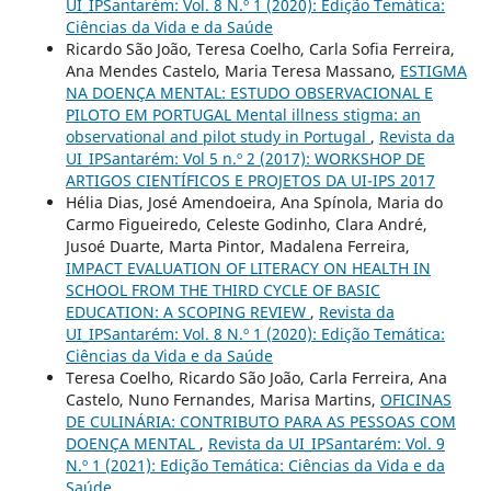
UI_IPSantarém: Vol. 8 N.º 1 (2020): Edição Temática:
Ciências da Vida e da Saúde
Ricardo São João, Teresa Coelho, Carla Sofia Ferreira,
Ana Mendes Castelo, Maria Teresa Massano,
ESTIGMA
NA DOENÇA MENTAL: ESTUDO OBSERVACIONAL E
PILOTO EM PORTUGAL Mental illness stigma: an
observational and pilot study in Portugal
,
Revista da
UI_IPSantarém: Vol 5 n.º 2 (2017): WORKSHOP DE
ARTIGOS CIENTÍFICOS E PROJETOS DA UI-IPS 2017
Hélia Dias, José Amendoeira, Ana Spínola, Maria do
Carmo Figueiredo, Celeste Godinho, Clara André,
Jusoé Duarte, Marta Pintor, Madalena Ferreira,
IMPACT EVALUATION OF LITERACY ON HEALTH IN
SCHOOL FROM THE THIRD CYCLE OF BASIC
EDUCATION: A SCOPING REVIEW
,
Revista da
UI_IPSantarém: Vol. 8 N.º 1 (2020): Edição Temática:
Ciências da Vida e da Saúde
Teresa Coelho, Ricardo São João, Carla Ferreira, Ana
Castelo, Nuno Fernandes, Marisa Martins,
OFICINAS
DE CULINÁRIA: CONTRIBUTO PARA AS PESSOAS COM
DOENÇA MENTAL
,
Revista da UI_IPSantarém: Vol. 9
N.º 1 (2021): Edição Temática: Ciências da Vida e da
Saúde