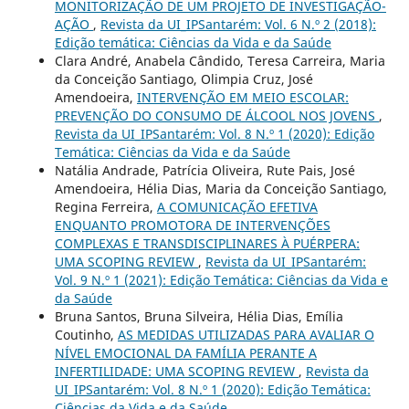
MONITORIZAÇÃO DE UM PROJETO DE INVESTIGAÇÃO-
AÇÃO
,
Revista da UI_IPSantarém: Vol. 6 N.º 2 (2018):
Edição temática: Ciências da Vida e da Saúde
Clara André, Anabela Cândido, Teresa Carreira, Maria
da Conceição Santiago, Olimpia Cruz, José
Amendoeira,
INTERVENÇÃO EM MEIO ESCOLAR:
PREVENÇÃO DO CONSUMO DE ÁLCOOL NOS JOVENS
,
Revista da UI_IPSantarém: Vol. 8 N.º 1 (2020): Edição
Temática: Ciências da Vida e da Saúde
Natália Andrade, Patrícia Oliveira, Rute Pais, José
Amendoeira, Hélia Dias, Maria da Conceição Santiago,
Regina Ferreira,
A COMUNICAÇÃO EFETIVA
ENQUANTO PROMOTORA DE INTERVENÇÕES
COMPLEXAS E TRANSDISCIPLINARES À PUÉRPERA:
UMA SCOPING REVIEW
,
Revista da UI_IPSantarém:
Vol. 9 N.º 1 (2021): Edição Temática: Ciências da Vida e
da Saúde
Bruna Santos, Bruna Silveira, Hélia Dias, Emília
Coutinho,
AS MEDIDAS UTILIZADAS PARA AVALIAR O
NÍVEL EMOCIONAL DA FAMÍLIA PERANTE A
INFERTILIDADE: UMA SCOPING REVIEW
,
Revista da
UI_IPSantarém: Vol. 8 N.º 1 (2020): Edição Temática:
Ciências da Vida e da Saúde