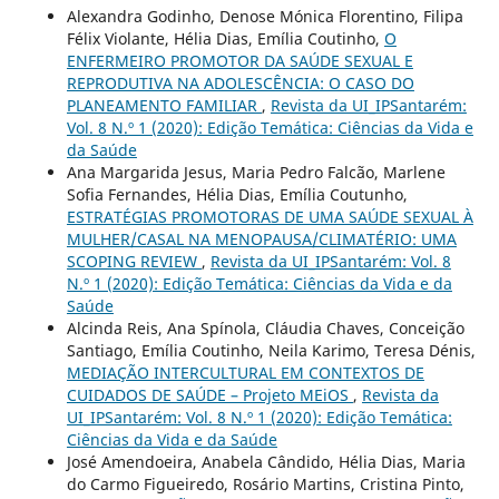
Alexandra Godinho, Denose Mónica Florentino, Filipa
Félix Violante, Hélia Dias, Emília Coutinho,
O
ENFERMEIRO PROMOTOR DA SAÚDE SEXUAL E
REPRODUTIVA NA ADOLESCÊNCIA: O CASO DO
PLANEAMENTO FAMILIAR
,
Revista da UI_IPSantarém:
Vol. 8 N.º 1 (2020): Edição Temática: Ciências da Vida e
da Saúde
Ana Margarida Jesus, Maria Pedro Falcão, Marlene
Sofia Fernandes, Hélia Dias, Emília Coutunho,
ESTRATÉGIAS PROMOTORAS DE UMA SAÚDE SEXUAL À
MULHER/CASAL NA MENOPAUSA/CLIMATÉRIO: UMA
SCOPING REVIEW
,
Revista da UI_IPSantarém: Vol. 8
N.º 1 (2020): Edição Temática: Ciências da Vida e da
Saúde
Alcinda Reis, Ana Spínola, Cláudia Chaves, Conceição
Santiago, Emília Coutinho, Neila Karimo, Teresa Dénis,
MEDIAÇÃO INTERCULTURAL EM CONTEXTOS DE
CUIDADOS DE SAÚDE – Projeto MEiOS
,
Revista da
UI_IPSantarém: Vol. 8 N.º 1 (2020): Edição Temática:
Ciências da Vida e da Saúde
José Amendoeira, Anabela Cândido, Hélia Dias, Maria
do Carmo Figueiredo, Rosário Martins, Cristina Pinto,