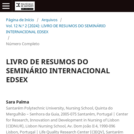
Página de Início
/
Arquivos
/
Vol. 12 N.º 2 (2024): LIVRO DE RESUMOS DO SEMINÁRIO
INTERNACIONAL EDSEX
/
Número Completo
LIVRO DE RESUMOS DO
SEMINÁRIO INTERNACIONAL
EDSEX
Sara Palma
Santarém Polytechnic University, Nursing School, Quinta do
Mergulhão – Senhora da Guia, 2005-075 Santarém, Portugal | Center
for Research, Innovation and Development in Nursing of Lisbon
(CIDNUR), Lisbon Nursing School, Av. Dom João II 4, 1990-096
Lisbon, Portugal | Life Quality Research Center (CIEQV), Santarém