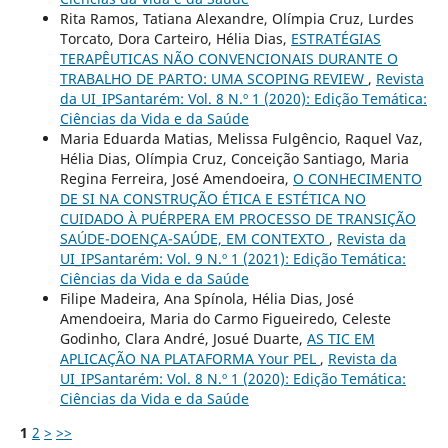
Rita Ramos, Tatiana Alexandre, Olímpia Cruz, Lurdes
Torcato, Dora Carteiro, Hélia Dias,
ESTRATÉGIAS
TERAPÊUTICAS NÃO CONVENCIONAIS DURANTE O
TRABALHO DE PARTO: UMA SCOPING REVIEW
,
Revista
da UI_IPSantarém: Vol. 8 N.º 1 (2020): Edição Temática:
Ciências da Vida e da Saúde
Maria Eduarda Matias, Melissa Fulgêncio, Raquel Vaz,
Hélia Dias, Olímpia Cruz, Conceição Santiago, Maria
Regina Ferreira, José Amendoeira,
O CONHECIMENTO
DE SI NA CONSTRUÇÃO ÉTICA E ESTÉTICA NO
CUIDADO À PUÉRPERA EM PROCESSO DE TRANSIÇÃO
SAÚDE-DOENÇA-SAÚDE, EM CONTEXTO
,
Revista da
UI_IPSantarém: Vol. 9 N.º 1 (2021): Edição Temática:
Ciências da Vida e da Saúde
Filipe Madeira, Ana Spínola, Hélia Dias, José
Amendoeira, Maria do Carmo Figueiredo, Celeste
Godinho, Clara André, Josué Duarte,
AS TIC EM
APLICAÇÃO NA PLATAFORMA Your PEL
,
Revista da
UI_IPSantarém: Vol. 8 N.º 1 (2020): Edição Temática:
Ciências da Vida e da Saúde
1
2
>
>>